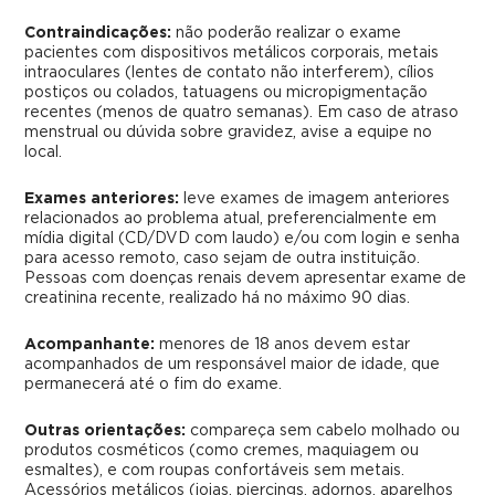
Contraindicações:
não poderão realizar o exame
pacientes com dispositivos metálicos corporais, metais
intraoculares (lentes de contato não interferem), cílios
postiços ou colados, tatuagens ou micropigmentação
recentes (menos de quatro semanas). Em caso de atraso
menstrual ou dúvida sobre gravidez, avise a equipe no
local.
Exames anteriores:
leve exames de imagem anteriores
relacionados ao problema atual, preferencialmente em
mídia digital (CD/DVD com laudo) e/ou com login e senha
para acesso remoto, caso sejam de outra instituição.
Pessoas com doenças renais devem apresentar exame de
creatinina recente, realizado há no máximo 90 dias.
Acompanhante:
menores de 18 anos devem estar
acompanhados de um responsável maior de idade, que
permanecerá até o fim do exame.
Outras orientações:
compareça sem cabelo molhado ou
produtos cosméticos (como cremes, maquiagem ou
esmaltes), e com roupas confortáveis sem metais.
Acessórios metálicos (joias, piercings, adornos, aparelhos