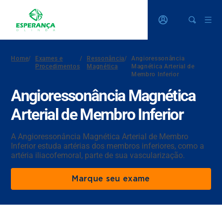
Home
/
Exames e
/
Ressonância
/
Angioressonância
Procedimentos
Magnética
Magnética Arterial de
Membro Inferior
Angioressonância Magnética
Arterial de Membro Inferior
A Angioressonância Magnética Arterial de Membro
Inferior estuda artérias dos membros inferiores, como a
artéria iliacofemoral, parte de sua vascularização.
Marque seu exame