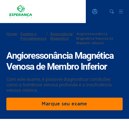
Home
/
Exames e
/
Ressonância
/
Angioressonância
Procedimentos
Magnética
Magnética Venosa de
Membro Inferior
Angioressonância Magnética
Venosa de Membro Inferior
Com este exame, é possível diagnosticar condições
como a trombose venosa profunda e a insuficiência
venosa crônica.
Marque seu exame