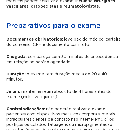
médicos podem solicitar o exame, incluindo
cirurgiões
vasculares, ortopedistas e reumatologistas.
Preparativos para o exame
Documentos obrigatórios:
leve pedido médico, carteira
do convênio, CPF e documento com foto.
Chegada:
compareça com 30 minutos de antecedência
em relação ao horário agendado.
Duração:
o exame tem duração média de 20 a 40
minutos.
Jejum:
mantenha jejum absoluto de 4 horas antes do
exame (inclusive líquidos).
Contraindicações:
não poderão realizar o exame
pacientes com dispositivos metálicos corporais, metais
intraoculares (lentes de contato não interferem), cílios
postiços ou colados, tatuagens ou micropigmentação
recentes (menos de quatro semanas). Em caso de atraso