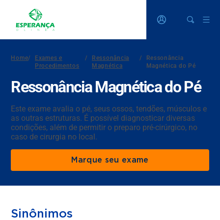
Home
/
Exames e
/
Ressonância
/
Ressonância
Procedimentos
Magnética
Magnética do Pé
Ressonância Magnética do Pé
Este exame avalia o pé, seus ossos, tendões, músculos e
as outras estruturas. É possível diagnosticar diversas
condições, além de permitir o preparo pré-cirúrgico, no
caso de cirurgia no local.
Marque seu exame
Sinônimos