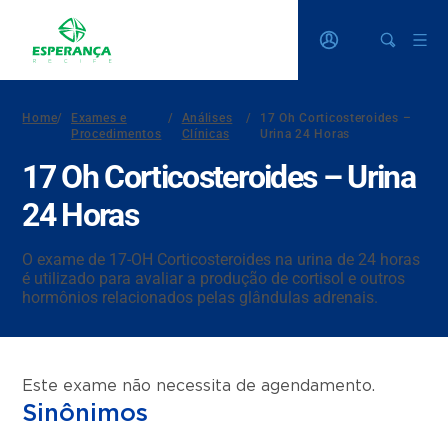
Home
/
Exames e
/
Análises
/
17 Oh Corticosteroides –
Procedimentos
Clínicas
Urina 24 Horas
17 Oh Corticosteroides – Urina
24 Horas
O exame de 17-OH Corticosteroides na urina de 24 horas
é utilizado para avaliar a produção de cortisol e outros
hormônios relacionados pelas glândulas adrenais.
Este exame não necessita de agendamento.
Sinônimos