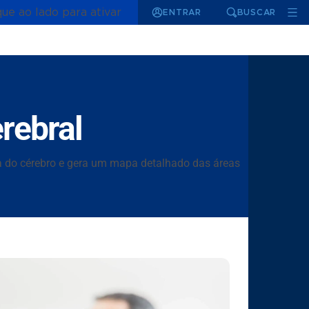
que ao lado para ativar
ENTRAR
BUSCAR
rebral
a do cérebro e gera um mapa detalhado das áreas