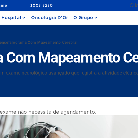
Cli
ame
3003 3230
 Hospital
Oncologia D'Or
O Grupo
rencefalograma Com Mapeamento Cerebral
ma Com Mapeamento Ce
 exame neurológico avançado que registra a atividade elétric
 exame não necessita de agendamento.