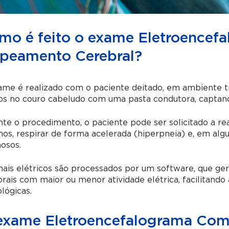
mo é feito o exame Eletroencef
peamento Cerebral?
me é realizado com o paciente deitado, em ambiente tr
os no couro cabeludo com uma pasta condutora, captando
te o procedimento, o paciente pode ser solicitado a re
hos, respirar de forma acelerada (hiperpneia) e, em alg
osos.
nais elétricos são processados por um software, que ge
rais com maior ou menor atividade elétrica, facilitando 
lógicas.
exame Eletroencefalograma Com