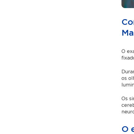
Co
Ma
O exa
fixad
Duran
os ol
lumin
Os si
cereb
neuro
O 