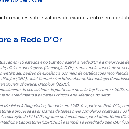
mento particular
 informações sobre valores de exames, entre em contat
bre a Rede D'Or
uação em 13 estados e no Distrito Federal, a Rede D’Or é a maior rede de 
ade, clínicas oncológicas (Oncologia D’Or) e uma ampla variedade de serv
 mantém seu padrão de excelência por meio de certificações reconhecida
editação (ONA), Joint Commission International, Metodologia Canaden
an Society of Clinical Oncology (ASCO).
nhecimento do seu cuidado de ponta está no selo Top Performer 2022, re
ue no atendimento a pacientes críticos e na liderança do setor.
et Medicina & Diagnóstico, fundado em 1947, faz parte da Rede D’Or, co
torial e processa as amostras de testes mais complexos coletadas nos h
 Acreditação do PALC (Programa de Acreditação para Laboratórios Clínic
a/Medicina Laboratorial (SBPC/ML) e também é acreditado pelo CAP (Coll