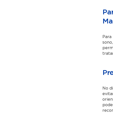
Pa
Ma
Para 
sono
permi
trata
Pr
No d
evita
orien
pode 
recom