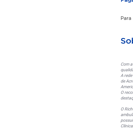
Paga
Para
So
Com at
qualid
A rede
de Acr
Americ
O reco
destaq
O Rich
ambula
possui
Clínic