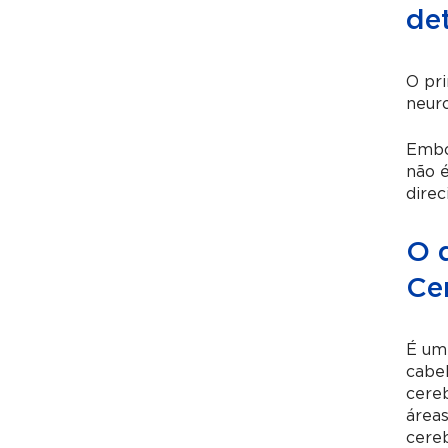
det
O pri
neuro
Embo
não é
direc
O 
Ce
É um
cabe
cereb
áreas
cereb