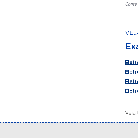
Conte 
VEJ
Ex
Elet
Elet
Elet
Elet
Veja