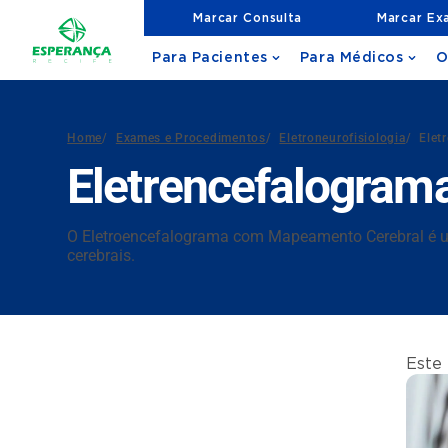
Marcar Consulta
Marcar Ex
Para Pacientes
Para Médicos
O
Home
/
Exames e Procedimentos
/
Eletroneurofisiologia
/
Elet
Eletrencefalogra
O Eletroencefalograma com Mapeamento Cerebral é um
cerebrais.
Este