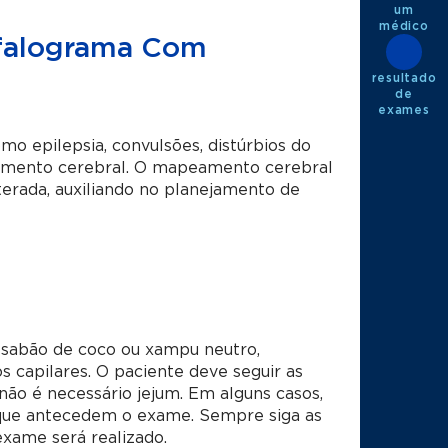
um
médico
efalograma Com
resultado
de
exames
mo epilepsia, convulsões, distúrbios do
namento cerebral. O mapeamento cerebral
lterada, auxiliando no planejamento de
 sabão de coco ou xampu neutro,
s capilares. O paciente deve seguir as
ão é necessário jejum. Em alguns casos,
s que antecedem o exame. Sempre siga as
xame será realizado.