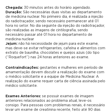
Chegada:
30 minutos antes do horário agendado.
Duração:
São necessárias duas visitas ao departamento
de medicina nuclear. No primeiro dia, é realizada a injeção
do radiotraçador, sendo necessário permanecer até 01
hora no setor. No dia seguinte da injeção do radiotraçador,
são realizadas as imagens de cintilografia, sendo
necessário passar até 01 hora no departamento de
medicina nuclear
Jejum:
não há necessidade de jejum para este exame,
mas deve-se evitar refrigerantes, cafeína e alimentos com
extrato de baunilha, chocolates e queijos azuis (do tipo
(“Roquefort”) nas 24 horas anteriores ao exame.
Contraindicações:
gestantes e mulheres em período de
amamentação devem discutir a realização do exame com
o médico solicitante e a equipe de Medicina Nuclear. A
realização do exame requer carta de ciência assinada pelo
médico solicitante.
Exames Anteriores:
se possuir exames de imagem
anteriores relacionados ao problema atual, leve-os
consigo. Para pessoas com problemas renais, é necessário
levar um exame de creatinina recente, feito até 90 dias