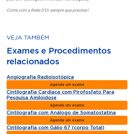
Conte com a Rede D’Or sempre que precisar!
VEJA TAMBÉM
Exames e Procedimentos
relacionados
Angiografia Radioisotópica
Agende um exame
Cintilografia Cardíaca com Pirofosfato Para
Pesquisa Amiloidose
Agende um exame
Cintilografia com Análogo de Somatostatina
Agende um exame
Cintilografia com Gálio 67 (corpo Total)