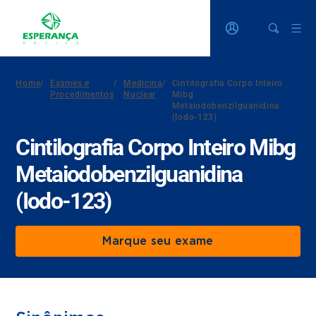
Home
/
Exames e
/
Medicina
/
Cintilografia Corpo Inteiro
Procedimentos
Nuclear
Mibg
Metaiodobenzilguanidina
(Iodo-123)
Cintilografia Corpo Inteiro Mibg
Metaiodobenzilguanidina
(Iodo-123)
Marque seu exame