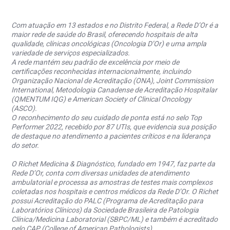
Com atuação em 13 estados e no Distrito Federal, a Rede D’Or é a
maior rede de saúde do Brasil, oferecendo hospitais de alta
qualidade, clínicas oncológicas (Oncologia D’Or) e uma ampla
variedade de serviços especializados.
A rede mantém seu padrão de excelência por meio de
certificações reconhecidas internacionalmente, incluindo
Organização Nacional de Acreditação (ONA), Joint Commission
International, Metodologia Canadense de Acreditação Hospitalar
(QMENTUM IQG) e American Society of Clinical Oncology
(ASCO).
O reconhecimento do seu cuidado de ponta está no selo Top
Performer 2022, recebido por 87 UTIs, que evidencia sua posição
de destaque no atendimento a pacientes críticos e na liderança
do setor.
O Richet Medicina & Diagnóstico, fundado em 1947, faz parte da
Rede D’Or, conta com diversas unidades de atendimento
ambulatorial e processa as amostras de testes mais complexos
coletadas nos hospitais e centros médicos da Rede D’Or. O Richet
possui Acreditação do PALC (Programa de Acreditação para
Laboratórios Clínicos) da Sociedade Brasileira de Patologia
Clínica/Medicina Laboratorial (SBPC/ML) e também é acreditado
pelo CAP (College of American Pathologists).