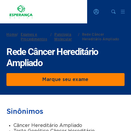
Home
/
Exames e
/
Patologia
/
Rede Câncer
Procedimentos
Molecular
Hereditário Ampliado
Rede Câncer Hereditário
Ampliado
Marque seu exame
Sinônimos
Câncer Hereditário Ampliado