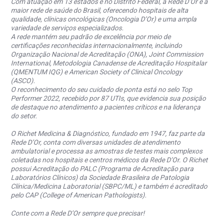
Com atuação em 13 estados e no Distrito Federal, a Rede D’Or é a
maior rede de saúde do Brasil, oferecendo hospitais de alta
qualidade, clínicas oncológicas (Oncologia D’Or) e uma ampla
variedade de serviços especializados.
A rede mantém seu padrão de excelência por meio de
certificações reconhecidas internacionalmente, incluindo
Organização Nacional de Acreditação (ONA), Joint Commission
International, Metodologia Canadense de Acreditação Hospitalar
(QMENTUM IQG) e American Society of Clinical Oncology
(ASCO).
O reconhecimento do seu cuidado de ponta está no selo Top
Performer 2022, recebido por 87 UTIs, que evidencia sua posição
de destaque no atendimento a pacientes críticos e na liderança
do setor.
O Richet Medicina & Diagnóstico, fundado em 1947, faz parte da
Rede D’Or, conta com diversas unidades de atendimento
ambulatorial e processa as amostras de testes mais complexos
coletadas nos hospitais e centros médicos da Rede D’Or. O Richet
possui Acreditação do PALC (Programa de Acreditação para
Laboratórios Clínicos) da Sociedade Brasileira de Patologia
Clínica/Medicina Laboratorial (SBPC/ML) e também é acreditado
pelo CAP (College of American Pathologists).
Conte com a Rede D’Or sempre que precisar!