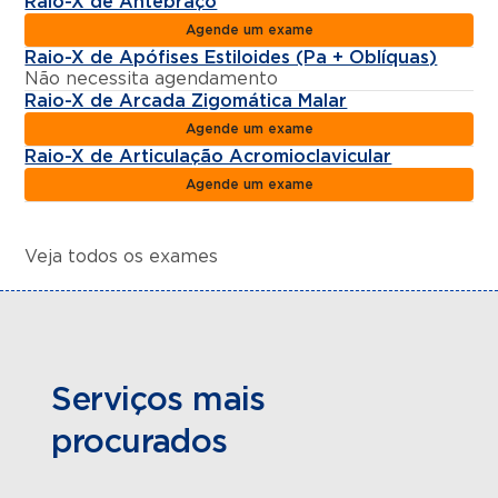
Raio-X de Antebraço
Agende um exame
Raio-X de Apófises Estiloides (Pa + Oblíquas)
Não necessita agendamento
Raio-X de Arcada Zigomática Malar
Agende um exame
Raio-X de Articulação Acromioclavicular
Agende um exame
Veja todos os exames
Serviços mais
procurados