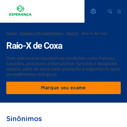
Home
/
Exames e Procedimentos
/
Raio X
/
Raio-X de Coxa
Raio-X de Coxa
Com este exame estudam-se condições como fraturas,
luxações, processos inflamatórios, tumores e desgastes
ósseos, além de servir para avaliação e seguimento após
procedimentos cirúrgicos.
Marque seu exame
Sinônimos