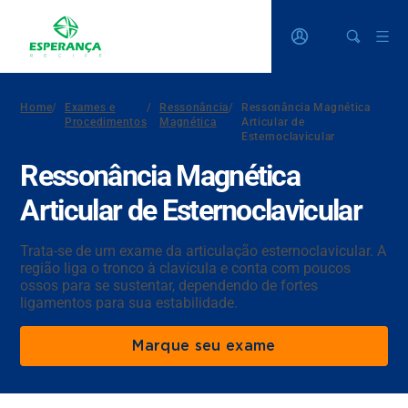
Home
/
Exames e
/
Ressonância
/
Ressonância Magnética
Procedimentos
Magnética
Articular de
Esternoclavicular
Ressonância Magnética
Articular de Esternoclavicular
Trata-se de um exame da articulação esternoclavicular. A
região liga o tronco à clavícula e conta com poucos
ossos para se sustentar, dependendo de fortes
ligamentos para sua estabilidade.
Marque seu exame