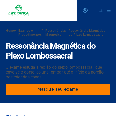
Home
/
Exames e
/
Ressonância
/
Ressonância Magnética
Procedimentos
Magnética
do Plexo Lombossacral
Ressonância Magnética do
Plexo Lombossacral
O exame estuda a região do plexo lombossacral, que
envolve o dorso, coluna lombar, até o início da porção
posterior das coxas.
Marque seu exame