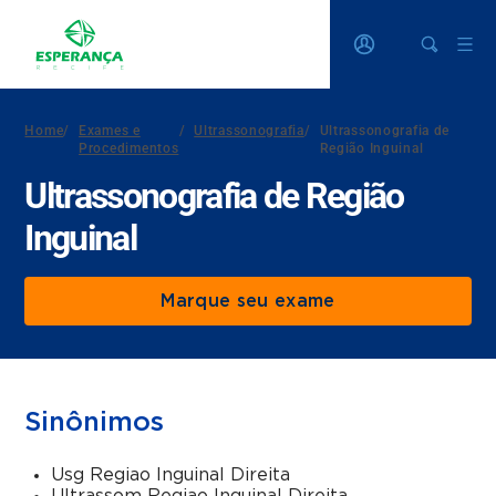
Home
/
Exames e
/
Ultrassonografia
/
Ultrassonografia de
Procedimentos
Região Inguinal
Ultrassonografia de Região
Inguinal
Marque seu exame
Sinônimos
Usg Regiao Inguinal Direita