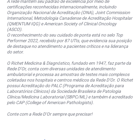
A rede mantém seu padrão de excelência por meio de
certificações reconhecidas internacionalmente, incluindo
Organização Nacional de Acreditação (ONA), Joint Commission
International, Metodologia Canadense de Acreditação Hospitalar
(QMENTUM IQG) e American Society of Clinical Oncology
(ASCO).
O reconhecimento do seu cuidado de ponta está no selo Top
Performer 2022, recebido por 87 UTIs, que evidencia sua posição
de destaque no atendimento a pacientes críticos e na liderança
do setor.
O Richet Medicina & Diagnóstico, fundado em 1947, faz parte da
Rede D’Or, conta com diversas unidades de atendimento
ambulatorial e processa as amostras de testes mais complexos
coletadas nos hospitais e centros médicos da Rede D’Or. O Richet
possui Acreditação do PALC (Programa de Acreditação para
Laboratórios Clínicos) da Sociedade Brasileira de Patologia
Clínica/Medicina Laboratorial (SBPC/ML) e também é acreditado
pelo CAP (College of American Pathologists).
Conte com a Rede D’Or sempre que precisar!