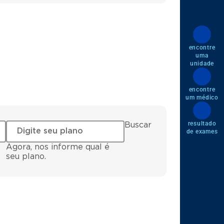
encontre
uma
unidade
encontre
um médico
resultado
Buscar
de exames
Agora, nos informe qual é
seu plano.