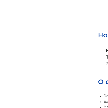
Hor
2
O 
Do
Ex
Me