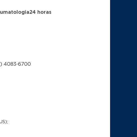
aumatologia
24 horas
1) 4083-6700
US);