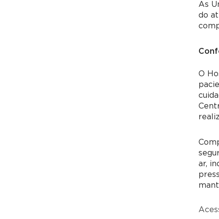
As U
do at
compl
Conf
O Hos
pacie
cuida
Centr
reali
Compo
segur
ar, i
press
mantê
Acess