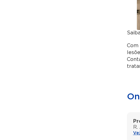
Saib
Com 
lesõe
Conta
trata
On
Pr
R.
Ve