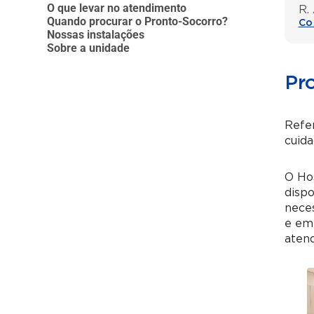
O que levar no atendimento
R.
Quando procurar o Pronto-Socorro?
Co
Nossas instalações
Sobre a unidade
Pr
Refe
cuida
O Hos
dispo
neces
e em
aten