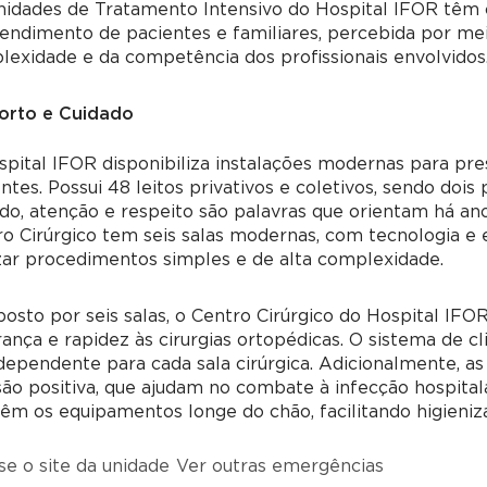
nidades de Tratamento Intensivo do Hospital IFOR têm
endimento de pacientes e familiares, percebida por me
exidade e da competência dos profissionais envolvidos
orto e Cuidado
pital IFOR disponibiliza instalações modernas para pre
ntes. Possui 48 leitos privativos e coletivos, sendo doi
do, atenção e respeito são palavras que orientam há ano
o Cirúrgico tem seis salas modernas, com tecnologia e
zar procedimentos simples e de alta complexidade.
sto por seis salas, o Centro Cirúrgico do Hospital IFO
ança e rapidez às cirurgias ortopédicas. O sistema de c
ndependente para cada sala cirúrgica. Adicionalmente, as
ão positiva, que ajudam no combate à infecção hospitala
m os equipamentos longe do chão, facilitando higieniz
e o site da unidade
Ver outras emergências