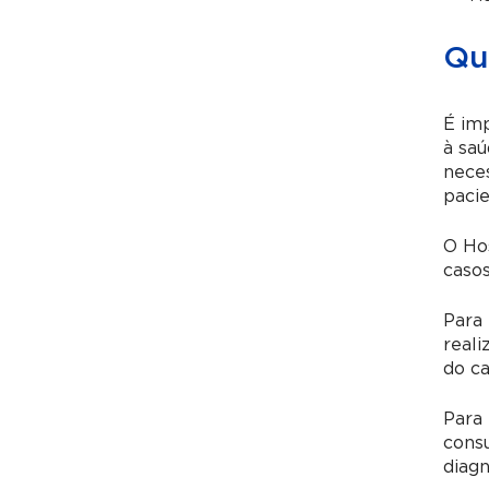
Qu
É imp
à saú
nece
pacie
O Ho
caso
Para
real
do ca
Para 
consu
diagn