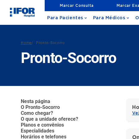
Marcar Consulta
Marcar Ex
Para Pacientes
Para Médicos
O
Home
/
Pronto-Socorro
Pronto-Socorro
Nesta página
O Pronto-Socorro
Ho
Como chegar?
Ve
O que a unidade oferece?
Planos e convênios
Especialidades
Horários e telefones
On