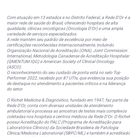
Com atuação em 13 estados e no Distrito Federal, a Rede D’Or é a
maior rede de saúde do Brasil, oferecendo hospitais de alta
qualidade, clínicas oncológicas (Oncologia D’Or) e uma ampla
variedade de serviços especializados.
A rede mantém seu padrão de excelência por meio de
certificações reconhecidas internacionalmente, incluindo
Organização Nacional de Acreditação (ONA), Joint Commission
International, Metodologia Canadense de Acreditação Hospitalar
(QMENTUM IQG) e American Society of Clinical Oncology
(ASCO).
O reconhecimento do seu cuidado de ponta está no selo Top
Performer 2022, recebido por 87 UTIs, que evidencia sua posição
de destaque no atendimento a pacientes críticos e na liderança
do setor.
O Richet Medicina & Diagnóstico, fundado em 1947, faz parte da
Rede D’Or, conta com diversas unidades de atendimento
ambulatorial e processa as amostras de testes mais complexos
coletadas nos hospitais e centros médicos da Rede D’Or. O Richet
possui Acreditação do PALC (Programa de Acreditação para
Laboratórios Clínicos) da Sociedade Brasileira de Patologia
Clínica/Medicina Laboratorial (SBPC/ML) e também é acreditado