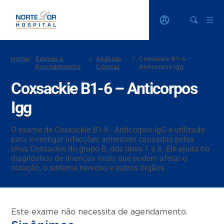
Home
/
Exames e
/
Análises
/
Coxsackie B1-6 –
Procedimentos
Clínicas
Anticorpos Igg
Coxsackie B1-6 – Anticorpos
Igg
O exame de Coxsackie B1-6 - Anticorpos IgG é utilizado
para investigar infecções anteriores causadas pelos
vírus Coxsackie do grupo B, dos tipos 1 a 6. Ele ajuda no
diagnóstico de doenças virais que podem afetar o
coração, o sistema nervoso e outros órgãos.
Este exame não necessita de agendamento.