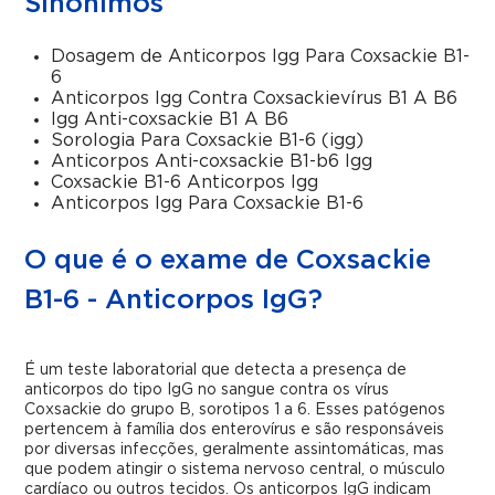
Sinônimos
Dosagem de Anticorpos Igg Para Coxsackie B1-
6
Anticorpos Igg Contra Coxsackievírus B1 A B6
Igg Anti-coxsackie B1 A B6
Sorologia Para Coxsackie B1-6 (igg)
Anticorpos Anti-coxsackie B1-b6 Igg
Coxsackie B1-6 Anticorpos Igg
Anticorpos Igg Para Coxsackie B1-6
O que é o exame de Coxsackie
B1-6 - Anticorpos IgG?
É um teste laboratorial que detecta a presença de
anticorpos do tipo IgG no sangue contra os vírus
Coxsackie do grupo B, sorotipos 1 a 6. Esses patógenos
pertencem à família dos enterovírus e são responsáveis
por diversas infecções, geralmente assintomáticas, mas
que podem atingir o sistema nervoso central, o músculo
cardíaco ou outros tecidos. Os anticorpos IgG indicam