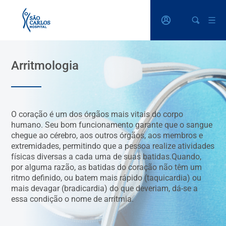
Arritmologia
O coração é um dos órgãos mais vitais do corpo
humano. Seu bom funcionamento garante que o sangue
chegue ao cérebro, aos outros órgãos, aos membros e
extremidades, permitindo que a pessoa realize atividades
físicas diversas a cada uma de suas batidas.Quando,
por alguma razão, as batidas do coração não têm um
ritmo definido, ou batem mais rápido (taquicardia) ou
mais devagar (bradicardia) do que deveriam, dá-se a
essa condição o nome de arritmia.