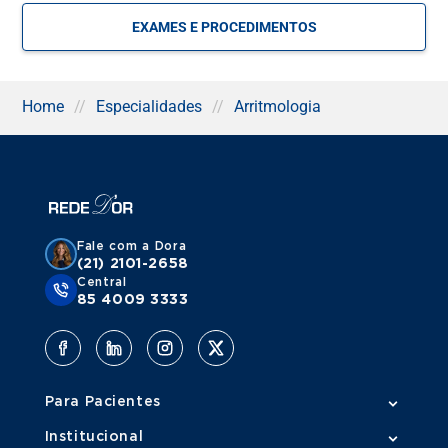
arritmologista também gerencia a manutenção e o
monitoramento de dispositivos implantados, como
EXAMES E PROCEDIMENTOS
marcapassos e desfibriladores, garantindo que
funcionem corretamente e atendam às necessidades do
paciente.
Home
//
Especialidades
//
Arritmologia
O que a Arritmologia trata?
A
Arritmologia
trata uma ampla gama de distúrbios do
ritmo cardíaco, que podem ser classificados em arritmias
rápidas (taquiarritmias), lentas (bradiarritmias) ou de
Fale com a Dora
condução. Entre as condições tratadas pela arritmologia,
(21) 2101-2658
estão:
Central
85 4009 3333
Fibrilação atrial
: arritmia comum que pode aumentar
o risco de acidente vascular cerebral (AVC) e
insuficiência cardíaca.
Taquicardia ventricular
: arritmia rápida e grave que
pode causar perda de consciência e, em casos
Para Pacientes
extremos, parada cardíaca.
Bradicardia
: batimentos cardíacos anormalmente
Institucional