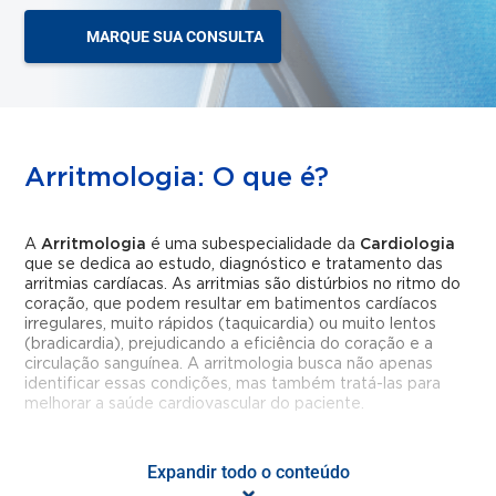
MARQUE SUA CONSULTA
Arritmologia: O que é?
A
Arritmologia
é uma subespecialidade da
Cardiologia
que se dedica ao estudo, diagnóstico e tratamento das
arritmias cardíacas. As arritmias são distúrbios no ritmo do
coração, que podem resultar em batimentos cardíacos
irregulares, muito rápidos (taquicardia) ou muito lentos
(bradicardia), prejudicando a eficiência do coração e a
circulação sanguínea. A arritmologia busca não apenas
identificar essas condições, mas também tratá-las para
melhorar a saúde cardiovascular do paciente.
Arritmologia Invasiva: O que é?
Expandir todo o conteúdo