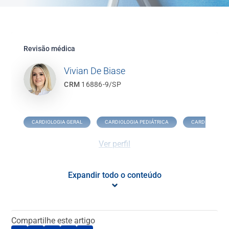
Revisão médica
Vivian De Biase
CRM
16886-9/SP
CARDIOLOGIA GERAL
CARDIOLOGIA PEDIÁTRICA
CARDIOPATIA 
Ver perfil
Expandir todo o conteúdo
O que é Cardiologia Oncológica?
A cardiologia oncológica é uma especialidade que combina
Compartilhe este artigo
conhecimentos de cardiologia e oncologia para cuidar dos