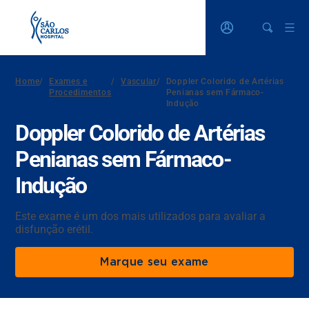
Home
/
Exames e
/
Vascular
/
Doppler Colorido de Artérias
Procedimentos
Penianas sem Fármaco-
Indução
Doppler Colorido de Artérias
Penianas sem Fármaco-
Indução
Este exame é um dos mais utilizados para avaliar a
disfunção erétil.
Marque seu exame