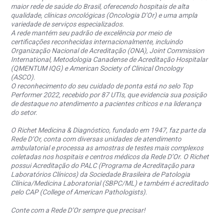
maior rede de saúde do Brasil, oferecendo hospitais de alta
qualidade, clínicas oncológicas (Oncologia D’Or) e uma ampla
variedade de serviços especializados.
A rede mantém seu padrão de excelência por meio de
certificações reconhecidas internacionalmente, incluindo
Organização Nacional de Acreditação (ONA), Joint Commission
International, Metodologia Canadense de Acreditação Hospitalar
(QMENTUM IQG) e American Society of Clinical Oncology
(ASCO).
O reconhecimento do seu cuidado de ponta está no selo Top
Performer 2022, recebido por 87 UTIs, que evidencia sua posição
de destaque no atendimento a pacientes críticos e na liderança
do setor.
O Richet Medicina & Diagnóstico, fundado em 1947, faz parte da
Rede D’Or, conta com diversas unidades de atendimento
ambulatorial e processa as amostras de testes mais complexos
coletadas nos hospitais e centros médicos da Rede D’Or. O Richet
possui Acreditação do PALC (Programa de Acreditação para
Laboratórios Clínicos) da Sociedade Brasileira de Patologia
Clínica/Medicina Laboratorial (SBPC/ML) e também é acreditado
pelo CAP (College of American Pathologists).
Conte com a Rede D’Or sempre que precisar!