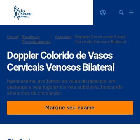
Home
/
Exames e
/
Vascular
/
Doppler Colorido de Vasos
Procedimentos
Cervicais Venosos Bilateral
Doppler Colorido de Vasos
Cervicais Venosos Bilateral
Neste exame, avaliamos as veias do pescoço, em
destaque a veia jugular e a veia subclávia, buscando
alterações da circulação.
Marque seu exame