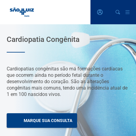
Cardiopatia Congênita
Cardiopatias congênitas são má formações cardíacas
que ocorrem ainda no período fetal durante o
desenvolvimento do coração. São as alterações
congênitas mais comuns, tendo uma incidência atual de
1 em 100 nascidos vivos.
MARQUE SUA CONSULTA