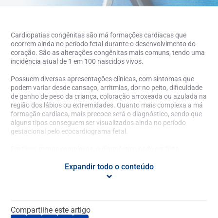
Cardiopatias congênitas são má formações cardíacas que
ocorrem ainda no período fetal durante o desenvolvimento do
coração. São as alterações congênitas mais comuns, tendo uma
incidência atual de 1 em 100 nascidos vivos.
Possuem diversas apresentações clínicas, com sintomas que
podem variar desde cansaço, arritmias, dor no peito, dificuldade
de ganho de peso da criança, coloração arroxeada ou azulada na
região dos lábios ou extremidades. Quanto mais complexa a má
formação cardíaca, mais precoce será o diagnóstico, sendo que
alguns tipos conseguem ser visualizados ainda no período
gestacional pelo ecocardiograma fetal.
Em tipos menos complexos, o diagnóstico pode ser feito
tardiamente durante a idade adulta, muitas vezes em exames de
Expandir todo o conteúdo
rotina, sem o paciente ter apresentado nenhum sintoma prévio.
Cada vez mais os pacientes adultos estão descobrindo as
alterações cardíacas através de check-up ou exames pré
operatórios. Além disso, muitos adultos que se submeteram à
correção cirúrgica ou por cateterismo durante a infância,
Compartilhe este artigo
necessitam de acompanhamento periódico com cardiologista