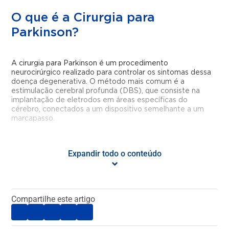
O que é a Cirurgia para
Parkinson?
A cirurgia para Parkinson é um procedimento
neurocirúrgico realizado para controlar os sintomas dessa
doença degenerativa. O método mais comum é a
estimulação cerebral profunda (DBS), que consiste na
implantação de eletrodos em áreas específicas do
cérebro, conectados a um dispositivo semelhante a um
marcapasso.
No entanto, existem outras intervenções que podem ser
indicadas conforme o quadro clínico do paciente, como a
Expandir todo o conteúdo
palidotomia e a talamotomia, que envolvem a realização
de lesões controladas em determinadas regiões do
cérebro.
Compartilhe este artigo
Em geral, o tratamento cirúrgico para a doença de
Parkinson é recomendado quando os medicamentos não
produzem o efeito desejado.