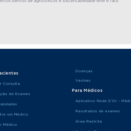
ntos isentos de agrotóxicos e sustentabilidade leve e fácil.
Doenças
acientes
Vacinas
r Consulta
Para Médicos
ção de Exames
Aplicativo Rede D’Or - Méd
ialidades
Resultados de exames
tre um Médico
Área Restrita
o Médico