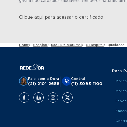
garantindo cardápios saudáveis, temperos naturais, alime
Clique aqui para acessar o certificado
Home
/
Hospital
/
Sao Luiz Morumbi
/
O Hospital
/
Qualidade
Para P
Fale com a Dora
Central
Marca
(21) 2101-2658
(11) 3093-1100
Marca
Espec
Encon
Centr