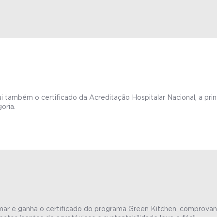
 também o certificado da Acreditação Hospitalar Nacional, a prin
oria.
ar e ganha o certificado do programa Green Kitchen, comprovand