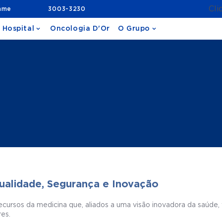
Cli
ame
3003-3230
 Hospital
Oncologia D'Or
O Grupo
alidade, Segurança e Inovação
ecursos da medicina que, aliados a uma visão inovadora da saúde,
res.