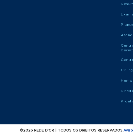
Resul
Exame
Plano
Atend
Centr
Bariát
Centr
Cirur
Hemo
Direi
Pront
©2026 REDE D'OR | TODOS OS DIREITOS RESERVADOS.
Aviso