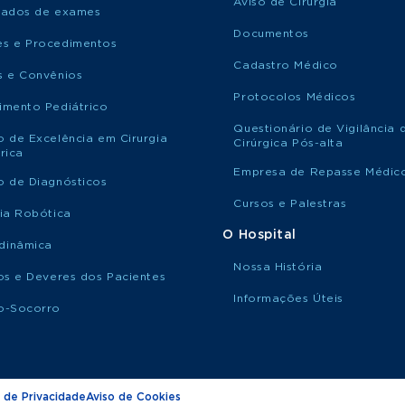
Aviso de Cirurgia
tados de exames
Documentos
s e Procedimentos
Cadastro Médico
s e Convênios
Protocolos Médicos
imento Pediátrico
Questionário de Vigilância 
o de Excelência em Cirurgia
Cirúrgica Pós-alta
rica
Empresa de Repasse Médic
o de Diagnósticos
Cursos e Palestras
gia Robótica
O Hospital
dinâmica
Nossa História
tos e Deveres dos Pacientes
Informações Úteis
o-Socorro
 de Privacidade
Aviso de Cookies