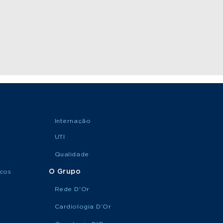
Internação
UTI
Qualidade
O Grupo
icos
Rede D'Or
Cardiologia D’Or