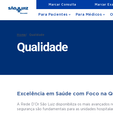
Marcar Consulta
Marcar Ex
Para Pacientes
Para Médicos
O
Home
/
Qualidade
Qualidade
Excelência em Saúde com Foco na Qu
A Rede D’Or São Luiz disponibiliza os mais avançados r
segurança são fundamentais para as unidades hospitala