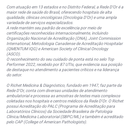
Com atuação em 13 estados e no Distrito Federal, a Rede D’Or é a
maior rede de saúde do Brasil, oferecendo hospitais de alta
qualidade, clínicas oncológicas (Oncologia D’Or) e uma ampla
variedade de serviços especializados.
A rede mantém seu padrão de excelência por meio de
certificações reconhecidas internacionalmente, incluindo
Organização Nacional de Acreditação (ONA), Joint Commission
International, Metodologia Canadense de Acreditação Hospitalar
(QMENTUM IQG) e American Society of Clinical Oncology
(ASCO).
O reconhecimento do seu cuidado de ponta está no selo Top
Performer 2022, recebido por 87 UTIs, que evidencia sua posição
de destaque no atendimento a pacientes críticos e na liderança
do setor.
O Richet Medicina & Diagnóstico, fundado em 1947, faz parte da
Rede D’Or, conta com diversas unidades de atendimento
ambulatorial e processa as amostras de testes mais complexos
coletadas nos hospitais e centros médicos da Rede D’Or. O Richet
possui Acreditação do PALC (Programa de Acreditação para
Laboratórios Clínicos) da Sociedade Brasileira de Patologia
Clínica/Medicina Laboratorial (SBPC/ML) e também é acreditado
pelo CAP (College of American Pathologists).