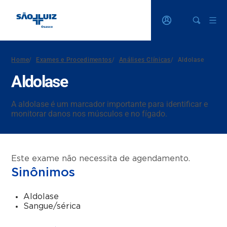
Home
/
Exames e Procedimentos
/
Análises Clínicas
/
Aldolase
Aldolase
A aldolase é um marcador importante para identificar e
monitorar danos nos músculos e no fígado.
Este exame não necessita de agendamento.
Sinônimos
Aldolase
Sangue/sérica