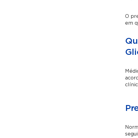
O pre
em qu
Qua
Gli
Médic
acord
clíni
Pr
Norm
segui