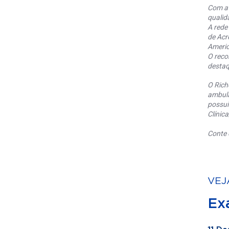
Com at
qualid
A rede
de Acr
Americ
O reco
destaq
O Rich
ambula
possui
Clínic
Conte 
VEJ
Ex