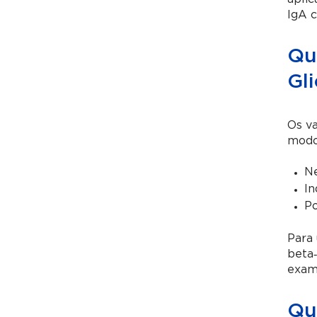
IgA 
Qu
Gli
Os va
modo 
Ne
In
Po
Para 
beta‑
exam
Qua