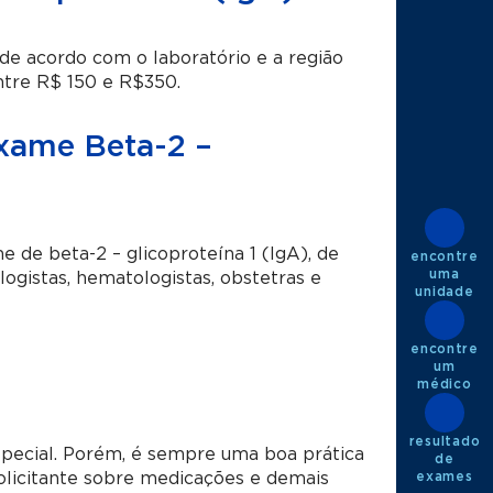
 de acordo com o laboratório e a região
entre R$ 150 e R$350.
exame Beta-2 –
 de beta-2 – glicoproteína 1 (IgA), de
encontre
uma
ogistas, hematologistas, obstetras e
unidade
encontre
um
médico
resultado
pecial. Porém, é sempre uma boa prática
de
exames
solicitante sobre medicações e demais