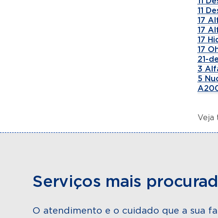
11 De
11 De
17 A
17 A
17 H
17 Oh
21-de
3 Al
5 Nu
A200
Veja
Serviços mais procura
O atendimento e o cuidado que a sua fa