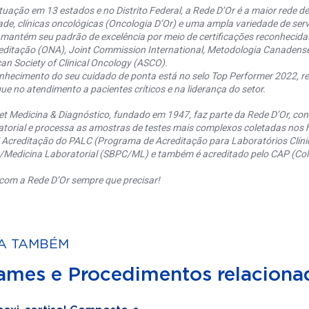
uação em 13 estados e no Distrito Federal, a Rede D’Or é a maior rede de 
ade, clínicas oncológicas (Oncologia D’Or) e uma ampla variedade de serv
 mantém seu padrão de excelência por meio de certificações reconhecida
editação (ONA), Joint Commission International, Metodologia Canaden
an Society of Clinical Oncology (ASCO).
nhecimento do seu cuidado de ponta está no selo Top Performer 2022, re
ue no atendimento a pacientes críticos e na liderança do setor.
et Medicina & Diagnóstico, fundado em 1947, faz parte da Rede D’Or, co
torial e processa as amostras de testes mais complexos coletadas nos h
 Acreditação do PALC (Programa de Acreditação para Laboratórios Clínic
a/Medicina Laboratorial (SBPC/ML) e também é acreditado pelo CAP (Coll
com a Rede D’Or sempre que precisar!
A TAMBÉM
ames e Procedimentos relaciona