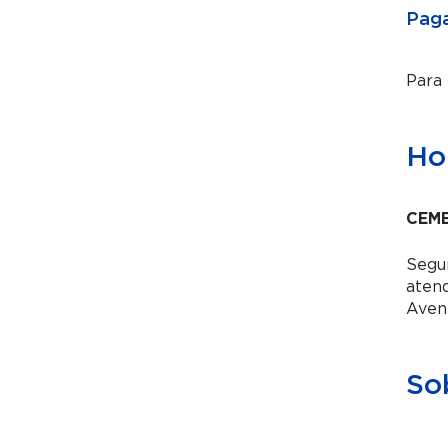
Paga
Para
Hor
CEME
Segun
aten
Aven
So