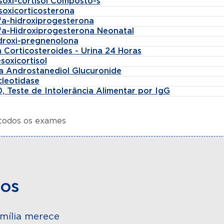
soxi-cortisol Composto-s
soxicorticosterona
lfa-hidroxiprogesterona
lfa-Hidroxiprogesterona Neonatal
idroxi-pregnenolona
 Corticosteroides - Urina 24 Horas
soxicortisol
fa Androstanediol Glucuronide
cleotidase
, Teste de Intolerância Alimentar por IgG
 todos os exames
dos
mília merece