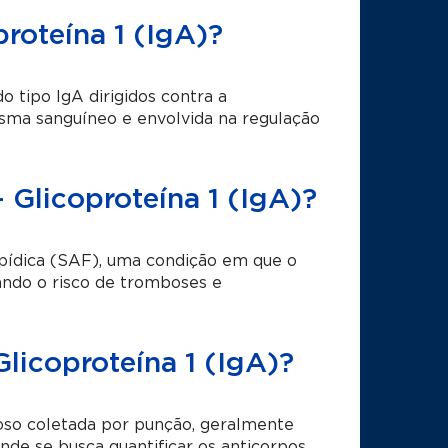
roteína 1 (IgA)?
 tipo IgA dirigidos contra a
asma sanguíneo e envolvida na regulação
 Glicoproteína 1 (IgA)?
lipídica (SAF), uma condição em que o
ndo o risco de tromboses e
licoproteína 1 (IgA)?
oso coletada por punção, geralmente
nde se busca quantificar os anticorpos