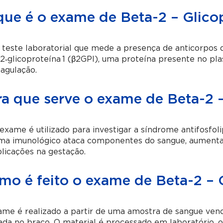
que é o exame de Beta-2 – Glicop
teste laboratorial que mede a presença de anticorpos do
2‑glicoproteína 1 (β2GPI), uma proteína presente no pl
agulação.
ra que serve o exame de Beta-2 –
exame é utilizado para investigar a síndrome antifosfo
ema imunológico ataca componentes do sangue, aumenta
licações na gestação.
mo é feito o exame de Beta-2 – G
ame é realizado a partir de uma amostra de sangue ven
ada no braço. O material é processado em laboratório, o