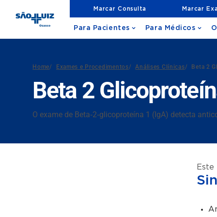
Marcar Consulta
Marcar Ex
Para Pacientes
Para Médicos
O
Home
/
Exames e Procedimentos
/
Análises Clínicas
/
Beta 2 G
Beta 2 Glicoproteín
O exame de Beta‑2‑glicoproteína 1 (IgA) detecta anti
Este
Si
An