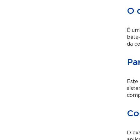
O 
É um 
beta‑
da co
Pa
Este 
sist
comp
Co
O ex
aplic