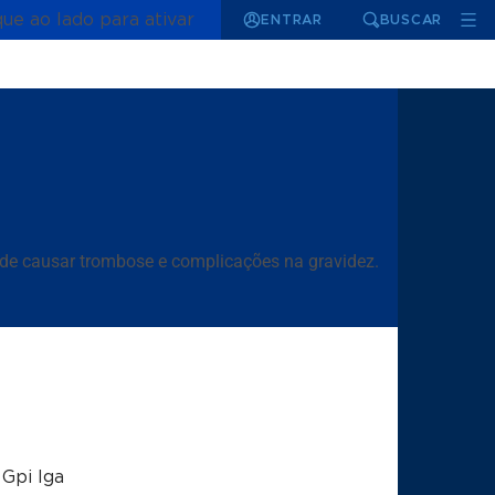
que ao lado para ativar
ENTRAR
BUSCAR
pode causar trombose e complicações na gravidez.
 Gpi Iga