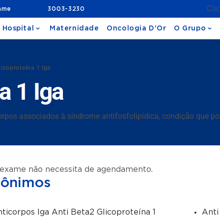
Cli
ame
3003-3230
 Hospital
Maternidade
Oncologia D'Or
O Grupo
licoproteína 1 Iga
a 1 Iga
corpos associados à síndrome antifosfolipídica, condição que 
 exame não necessita de agendamento.
nônimos
ticorpos Iga Anti Beta2 Glicoproteína 1
Anti