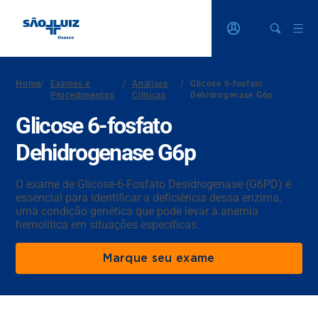
Home
/
Exames e
/
Análises
/
Glicose 6-fosfato
Procedimentos
Clínicas
Dehidrogenase G6p
Glicose 6-fosfato
Dehidrogenase G6p
O exame de Glicose-6-Fosfato Desidrogenase (G6PD) é
essencial para identificar a deficiência dessa enzima,
uma condição genética que pode levar à anemia
hemolítica em situações específicas.
Marque seu exame