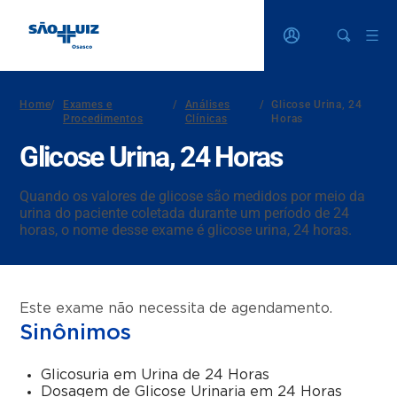
Home
/
Exames e
/
Análises
/
Glicose Urina, 24
Procedimentos
Clínicas
Horas
Glicose Urina, 24 Horas
Quando os valores de glicose são medidos por meio da
urina do paciente coletada durante um período de 24
horas, o nome desse exame é glicose urina, 24 horas.
Este exame não necessita de agendamento.
Sinônimos
Glicosuria em Urina de 24 Horas
Dosagem de Glicose Urinaria em 24 Horas