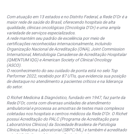
Com atuação em 13 estados e no Distrito Federal, a Rede D’Or é a
maior rede de saúde do Brasil, oferecendo hospitais de alta
qualidade, clínicas oncológicas (Oncologia D’Or) e uma ampla
variedade de serviços especializados.
A rede mantém seu padrão de excelência por meio de
certificações reconhecidas internacionalmente, incluindo
Organização Nacional de Acreditação (ONA), Joint Commission
International, Metodologia Canadense de Acreditação Hospitalar
(QMENTUM IQG) e American Society of Clinical Oncology
(ASCO).
O reconhecimento do seu cuidado de ponta está no selo Top
Performer 2022, recebido por 87 UTIs, que evidencia sua posição
de destaque no atendimento a pacientes críticos e na liderança
do setor.
O Richet Medicina & Diagnóstico, fundado em 1947, faz parte da
Rede D’Or, conta com diversas unidades de atendimento
ambulatorial e processa as amostras de testes mais complexos
coletadas nos hospitais e centros médicos da Rede D’Or. O Richet
possui Acreditação do PALC (Programa de Acreditação para
Laboratórios Clínicos) da Sociedade Brasileira de Patologia
Clínica/Medicina Laboratorial (SBPC/ML) e também é acreditado