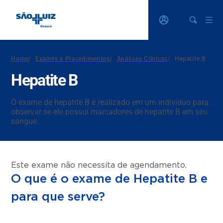
Home
/
Exames e Procedimentos
/
Análises Clínicas
/
Hepatite B
Hepatite B
O exame de hepatite B é realizado em um indivíduo para
observar se ele possui marcadores de hepatite B em seu
sangue.
Este exame não necessita de agendamento.
O que é o exame de Hepatite B e
para que serve?