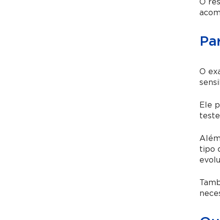
O res
acom
Pa
O ex
sensi
Ele p
test
Além 
tipo 
evolu
Tamb
nece