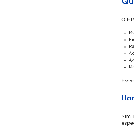
Qu
O HPV
Mu
Pe
Ra
Ac
Av
Mo
Essa
Ho
Sim.
espe