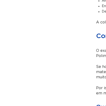
Ar
En
De
A col
Co
O ex
Polim
Se h
mater
muito
Por i
em mu