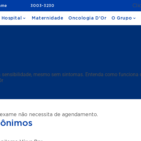
Cli
ame
3003-3230
 Hospital
Maternidade
Oncologia D'Or
O Grupo
 sensibilidade, mesmo sem sintomas. Entenda como funciona o
Or
 exame não necessita de agendamento.
nônimos