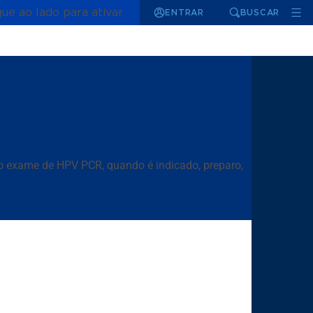
que ao lado para ativar
ENTRAR
BUSCAR
 exame de HPV PCR, quando é indicado, preparo,