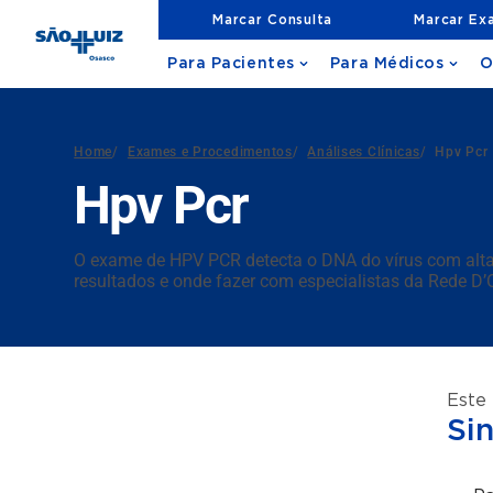
Marcar Consulta
Marcar Ex
Para Pacientes
Para Médicos
O
Home
/
Exames e Procedimentos
/
Análises Clínicas
/
Hpv Pcr
Hpv Pcr
O exame de HPV PCR detecta o DNA do vírus com alta
resultados e onde fazer com especialistas da Rede D’
Este
Si