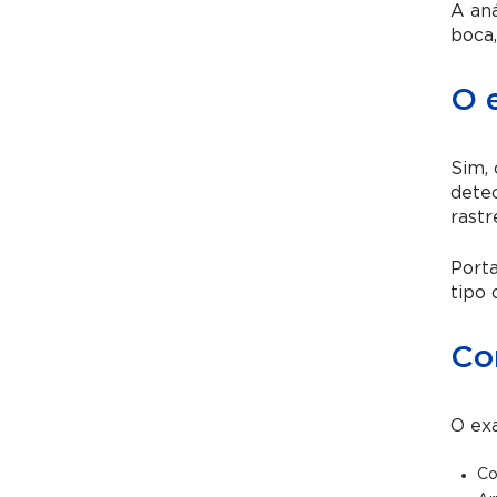
A aná
boca,
O 
Sim,
detec
rast
Porta
tipo 
Co
O ex
Co