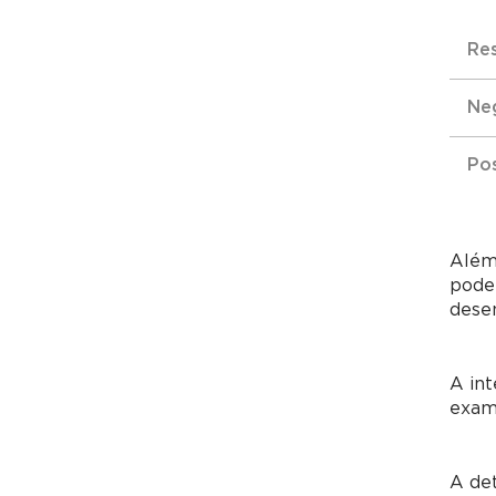
Re
Ne
Pos
Além 
podem
dese
A int
exam
A de