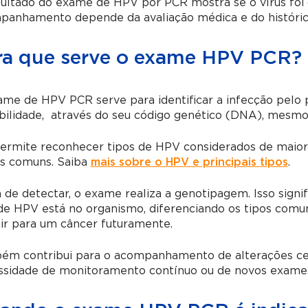
ultado do exame de HPV por PCR mostra se o vírus foi 
panhamento depende da avaliação médica e do históric
ra que serve o exame HPV PCR?
ame de HPV PCR serve para identificar a infecção pelo
bilidade, através do seu código genético (DNA), mesmo q
ermite reconhecer tipos de HPV considerados de maior 
es comuns. Saiba
mais sobre o HPV e principais tipos
.
de detectar, o exame realiza a genotipagem. Isso signi
de HPV está no organismo, diferenciando os tipos comu
ir para um câncer futuramente.
ém contribui para o acompanhamento de alterações celu
ssidade de monitoramento contínuo ou de novos exame