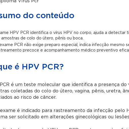
piloma Vírus Pcr
sumo do conteúdo
ame HPV PCR identifica o vírus HPV no corpo, ajuda a detectar tip
 amostras de colo do útero, pênis ou boca.
exame PCR não exige preparo especial, indica infecção mesmo se
streamento precoce e acompanhamento médico preventivo efica
que é HPV PCR?
CR é um teste molecular que identifica a presença do 
ras coletadas do colo do útero, vagina, pênis, uretra, â
iados ao risco de câncer.
exame é indicado para rastreamento da infecção pelo HP
ma ser solicitado em alterações ginecológicas ou lesões