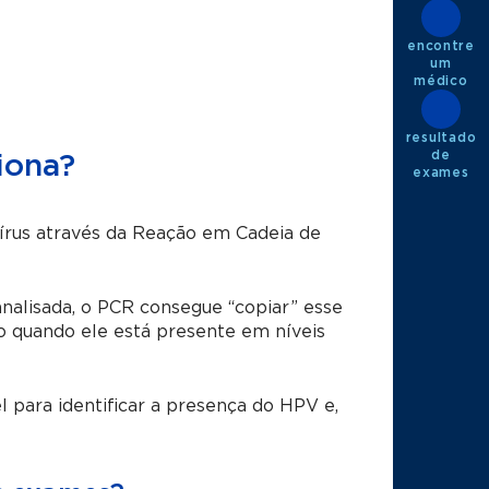
encontre
um
médico
resultado
de
iona?
exames
írus através da Reação em Cadeia de
alisada, o PCR consegue “copiar” esse
smo quando ele está presente em níveis
 para identificar a presença do HPV e,