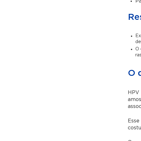
Pa
Re
Ex
de
O 
ra
O 
HPV P
amost
assoc
Esse 
costu