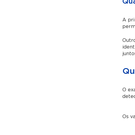
Qua
A pri
permi
Outro
iden
junto
Qu
O exa
dete
Os va