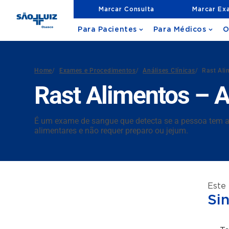
Marcar Consulta
Marcar Ex
Para Pacientes
Para Médicos
O
Home
/
Exames e Procedimentos
/
Análises Clínicas
/
Rast Ali
Rast Alimentos – 
É um exame de sangue que detecta se a pessoa tem ale
alimentares e não requer preparo ou jejum.
Este
Si