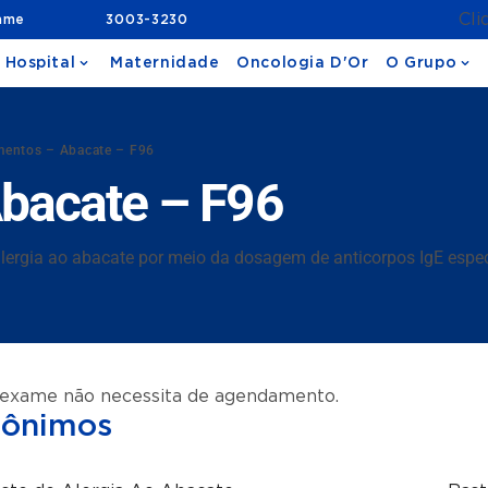
Cli
ame
3003-3230
 Hospital
Maternidade
Oncologia D'Or
O Grupo
mentos – Abacate – F96
Abacate – F96
rgia ao abacate por meio da dosagem de anticorpos IgE específ
 exame não necessita de agendamento.
nônimos