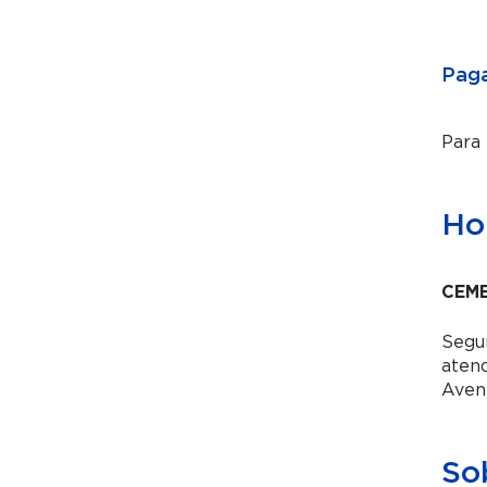
Paga
Para
Hor
CEME
Segun
aten
Aven
So