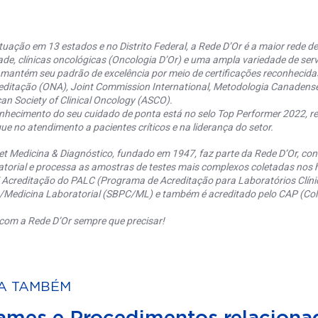
uação em 13 estados e no Distrito Federal, a Rede D’Or é a maior rede de 
ade, clínicas oncológicas (Oncologia D’Or) e uma ampla variedade de serv
 mantém seu padrão de excelência por meio de certificações reconhecida
editação (ONA), Joint Commission International, Metodologia Canaden
an Society of Clinical Oncology (ASCO).
nhecimento do seu cuidado de ponta está no selo Top Performer 2022, re
ue no atendimento a pacientes críticos e na liderança do setor.
et Medicina & Diagnóstico, fundado em 1947, faz parte da Rede D’Or, co
torial e processa as amostras de testes mais complexos coletadas nos h
 Acreditação do PALC (Programa de Acreditação para Laboratórios Clínic
a/Medicina Laboratorial (SBPC/ML) e também é acreditado pelo CAP (Coll
com a Rede D’Or sempre que precisar!
A TAMBÉM