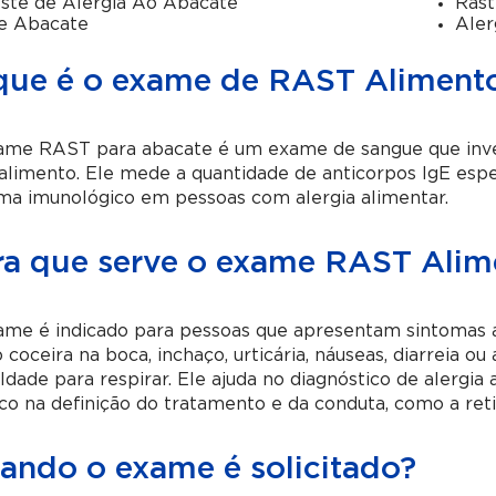
ste de Alergia Ao Abacate
Rast
e Abacate
Aler
que é o exame de RAST Alimento
ame RAST para abacate é um exame de sangue que invest
alimento. Ele mede a quantidade de anticorpos IgE espe
ma imunológico em pessoas com alergia alimentar.
ra que serve o exame RAST Alim
ame é indicado para pessoas que apresentam sintomas a
coceira na boca, inchaço, urticária, náuseas, diarreia o
uldade para respirar. Ele ajuda no diagnóstico de alergia
o na definição do tratamento e da conduta, como a reti
ando o exame é solicitado?