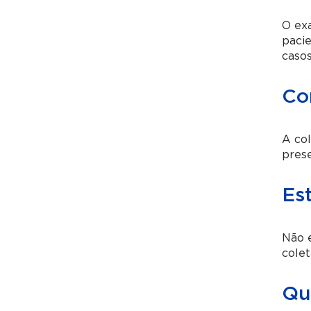
O exa
paci
casos
Co
A col
prese
Es
Não é
colet
Qua