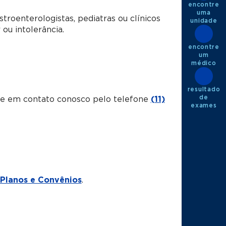
encontre
uma
stroenterologistas, pediatras ou clínicos
unidade
ou intolerância.
encontre
um
médico
resultado
de
tre em contato conosco pelo telefone
(11)
exames
Planos e Convênios
.