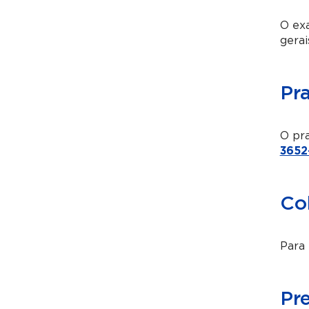
O exa
gerai
Pr
O pra
3652
Co
Para 
Pr