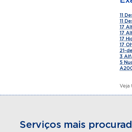
Ex
11 De
11 De
17 A
17 A
17 H
17 Oh
21-de
3 Al
5 Nu
A200
Veja
Serviços mais procura