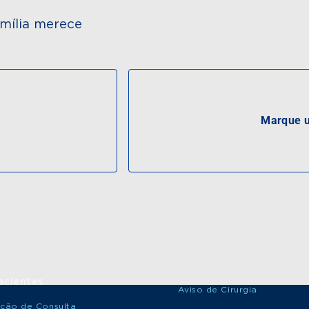
mília merece
Marque u
acientes
Aviso de Cirurgia
ção de Consulta