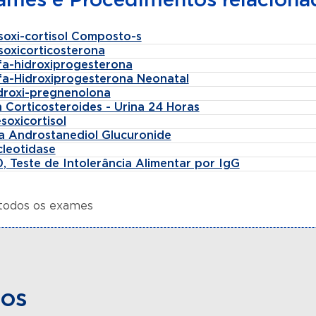
ames e Procedimentos relaciona
soxi-cortisol Composto-s
soxicorticosterona
lfa-hidroxiprogesterona
lfa-Hidroxiprogesterona Neonatal
idroxi-pregnenolona
 Corticosteroides - Urina 24 Horas
soxicortisol
fa Androstanediol Glucuronide
cleotidase
, Teste de Intolerância Alimentar por IgG
 todos os exames
dos