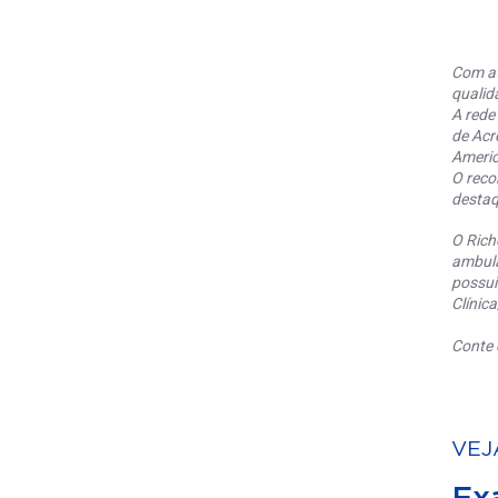
Com at
qualid
A rede
de Acr
Americ
O reco
destaq
O Rich
ambula
possui
Clínic
Conte 
VEJ