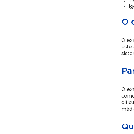
Te
Ig
O 
O ex
este 
siste
Pa
O ex
como 
dific
médic
Qu