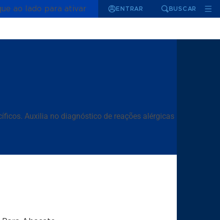
que ao lado para ativar
ENTRAR
BUSCAR
icos. Auxilia no diagnóstico de reações alérgicas