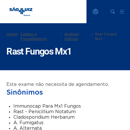
Home
/
Exames e
/
Análises
/
Rast Fungos
Procedimentos
Clínicas
Mx1
Rast Fungos Mx1
Este exame não necessita de agendamento.
Sinônimos
Immunocap Para Mx1 Fungos
Rast - Penicillium Notatum
Cladosporidium Herbarum
A. Fumigatus
A. Alternata