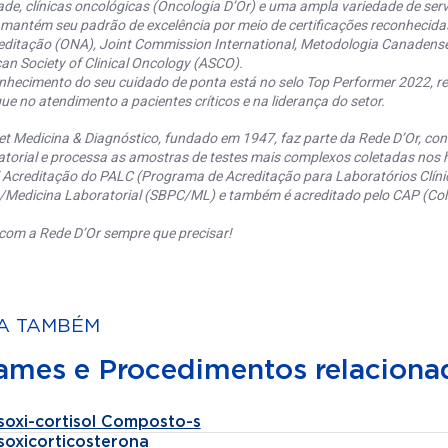
ade, clínicas oncológicas (Oncologia D’Or) e uma ampla variedade de serv
 mantém seu padrão de excelência por meio de certificações reconhecida
editação (ONA), Joint Commission International, Metodologia Canaden
an Society of Clinical Oncology (ASCO).
nhecimento do seu cuidado de ponta está no selo Top Performer 2022, re
ue no atendimento a pacientes críticos e na liderança do setor.
et Medicina & Diagnóstico, fundado em 1947, faz parte da Rede D’Or, co
torial e processa as amostras de testes mais complexos coletadas nos h
 Acreditação do PALC (Programa de Acreditação para Laboratórios Clínic
a/Medicina Laboratorial (SBPC/ML) e também é acreditado pelo CAP (Coll
com a Rede D’Or sempre que precisar!
A TAMBÉM
ames e Procedimentos relaciona
soxi-cortisol Composto-s
soxicorticosterona