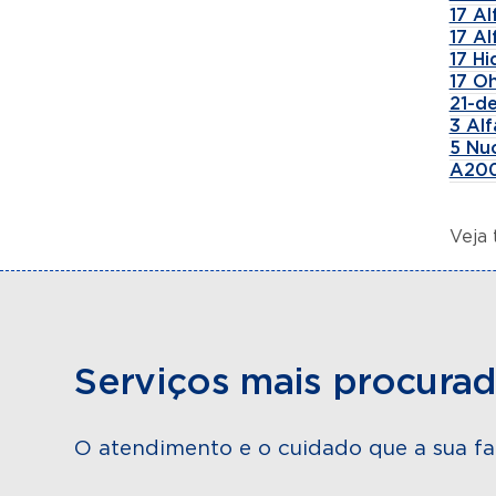
17 A
17 A
17 H
17 Oh
21-de
3 Al
5 Nu
A200
Veja
Serviços mais procura
O atendimento e o cuidado que a sua fa