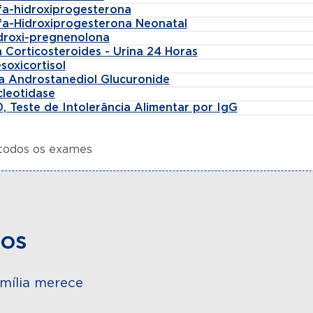
lfa-hidroxiprogesterona
lfa-Hidroxiprogesterona Neonatal
idroxi-pregnenolona
 Corticosteroides - Urina 24 Horas
soxicortisol
fa Androstanediol Glucuronide
cleotidase
, Teste de Intolerância Alimentar por IgG
 todos os exames
dos
mília merece