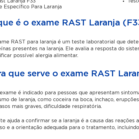
st Laranja F33
Test
e Específico Para Laranja
que é o exame RAST Laranja (F3
me RAST para laranja é um teste laboratorial que detec
ínas presentes na laranja. Ele avalia a resposta do sis
ificar possível alergia alimentar.
ra que serve o exame RAST Laran
exame é indicado para pessoas que apresentam sintomas
mo de laranja, como coceira na boca, inchaço, erupções 
sos mais graves, dificuldade respiratória.
te ajuda a confirmar se a laranja é a causa das reações a
so e a orientação adequada para o tratamento, incluindo