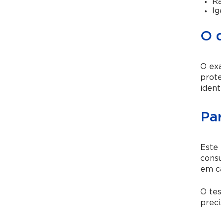
Ra
Ig
O 
O exa
prote
ident
Pa
Este 
consu
em ca
O tes
preci