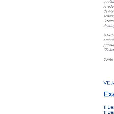
qualid
A rede
de Acr
Americ
O reco
destaq
O Rich
ambula
possui
Clínic
Conte 
VEJ
Ex
11 De
11 De