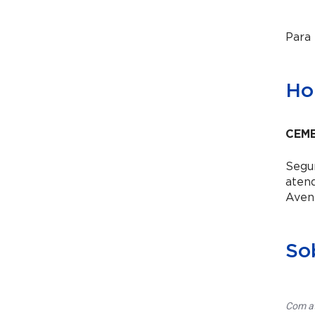
Para
Hor
CEME
Segun
aten
Aven
So
Com at