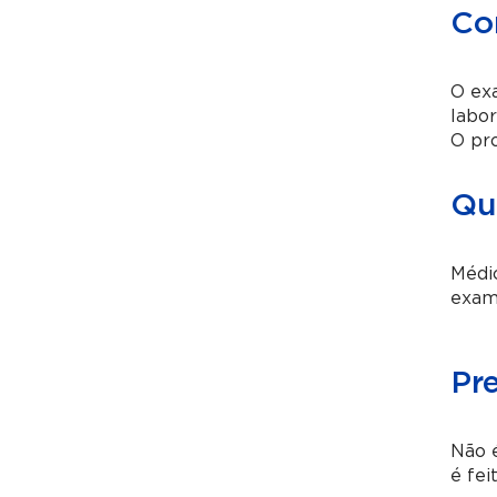
Co
O ex
labor
O pro
Qu
Médic
exame
Pr
Não 
é fei