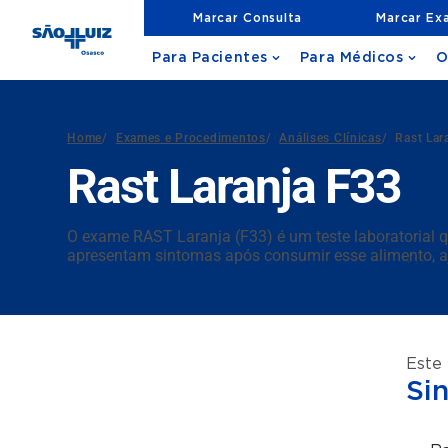
Marcar Consulta
Marcar Ex
Para Pacientes
Para Médicos
O
Home
/
Exames e Procedimentos
/
Análises Clínicas
/
Rast Lar
Rast Laranja F33
O exame RAST Laranja (F33) é um teste laboratorial qu
apresentam sintomas após consumir esse alimento, aj
Este
Si