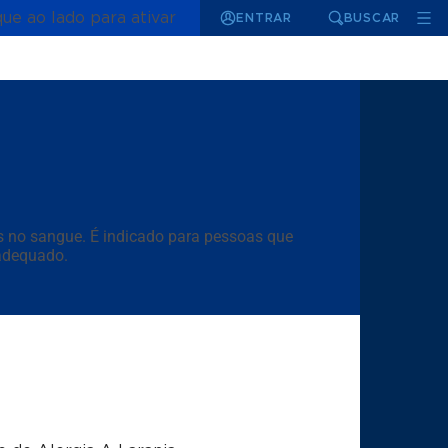
que ao lado para ativar
ENTRAR
BUSCAR
cos no sangue. É indicado para pessoas que
 adequado.