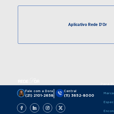
Aplicativo Rede D'Or
Para P
Fale com a Dora
Central
Marca
(21) 2101-2658
(11) 3652-8000
Espec
Encon