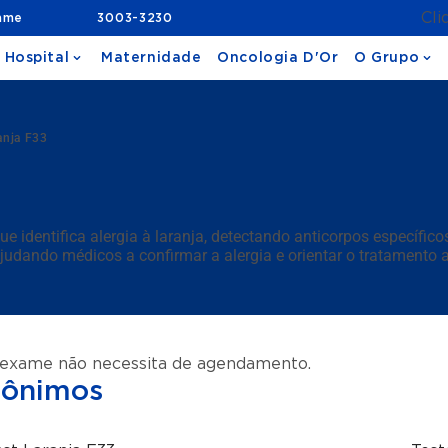
Cli
ame
3003-3230
 Hospital
Maternidade
Oncologia D'Or
O Grupo
anja F33
e identifica alergia à laranja, detectando anticorpos específi
udando médicos a confirmar a alergia e orientar o tratamento
 exame não necessita de agendamento.
nônimos