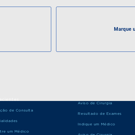
Marque u
acientes
Aviso de Cirurgia
ção de Consulta
Resultado de Exames
ialidades
Indique um Médico
tre um Médico
Aviso de Cirurgia