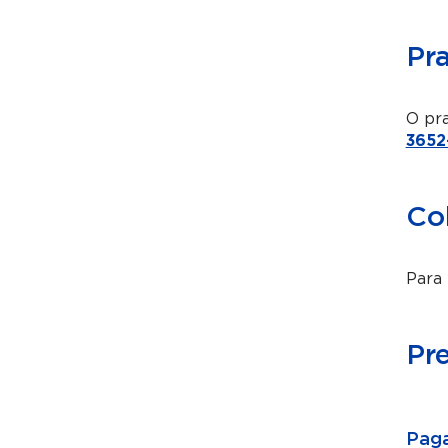
Pr
O pra
3652
Co
Para 
Pr
Paga