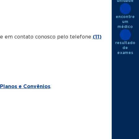
unidade
encontre
um
médico
tre em contato conosco pelo telefone
(11)
resultado
de
exames
Planos e Convênios
.