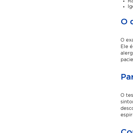
Ra
Ig
O 
O exa
Ele é
alerg
pacie
Pa
O tes
sinto
desco
espir
Co