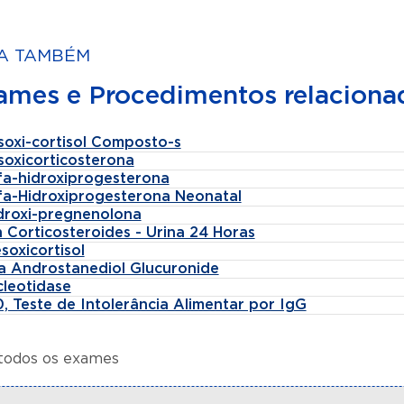
A TAMBÉM
ames e Procedimentos relaciona
soxi-cortisol Composto-s
soxicorticosterona
lfa-hidroxiprogesterona
lfa-Hidroxiprogesterona Neonatal
idroxi-pregnenolona
 Corticosteroides - Urina 24 Horas
soxicortisol
fa Androstanediol Glucuronide
cleotidase
, Teste de Intolerância Alimentar por IgG
 todos os exames