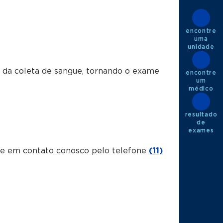
encontre
uma
unidade
 da coleta de sangue, tornando o exame
encontre
um
médico
resultado
de
exames
tre em contato conosco pelo telefone
(11)