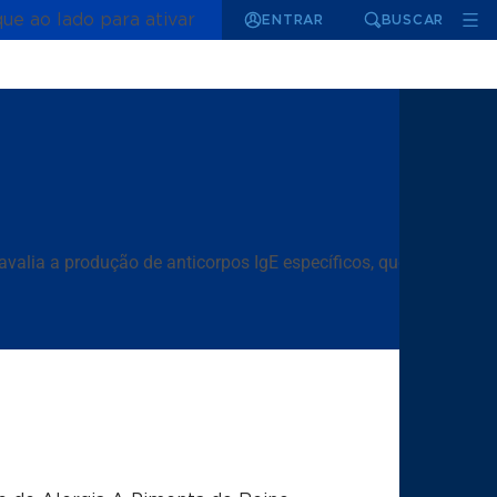
que ao lado para ativar
ENTRAR
BUSCAR
valia a produção de anticorpos IgE específicos, que