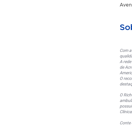
Aven
So
Com at
qualid
A rede
de Acr
Americ
O reco
destaq
O Rich
ambula
possui
Clínic
Conte 