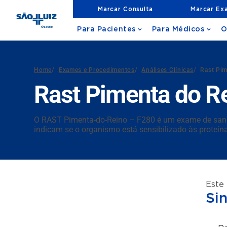
Marcar Consulta
Marcar Ex
Para Pacientes
Para Médicos
O
Home
/
Exames e Procedimentos
/
Análises Clínicas
/
Rast Pi
Rast Pimenta do R
O RAST Pimenta-do-Reino – F280 é um exame de sangue 
indicam se o organismo está sensibilizado às proteín
Este
Si