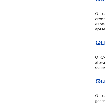
O exa
amost
espec
apres
Qu
O RAS
alér
ou in
Qu
O exa
gastr