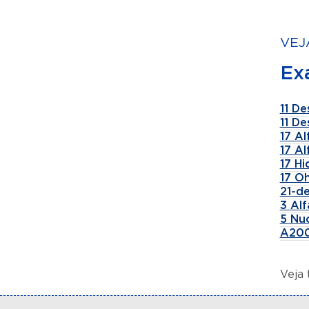
VEJ
Ex
11 De
11 De
17 A
17 A
17 H
17 Oh
21-de
3 Al
5 Nu
A200
Veja