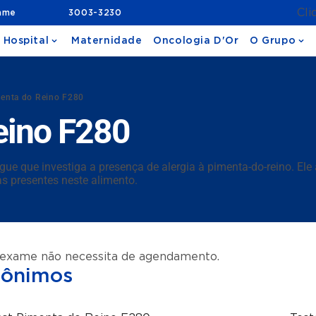
Cli
ame
3003-3230
 Hospital
Maternidade
Oncologia D'Or
O Grupo
menta do Reino F280
eino F280
que investiga a presença de alergia à pimenta-do-reino. Ele a
as presentes neste alimento.
 exame não necessita de agendamento.
nônimos