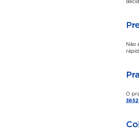
decid
Pr
Não é
rápid
Pr
O pra
3652
Co