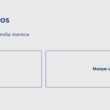
dos
mília merece
Marque u