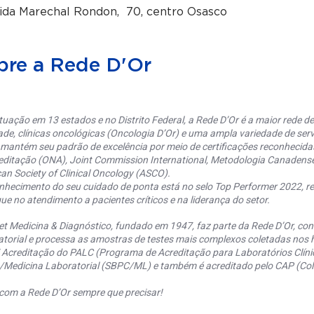
ida Marechal Rondon, 70, centro Osasco
bre a Rede D'Or
uação em 13 estados e no Distrito Federal, a Rede D’Or é a maior rede de 
ade, clínicas oncológicas (Oncologia D’Or) e uma ampla variedade de serv
 mantém seu padrão de excelência por meio de certificações reconhecida
editação (ONA), Joint Commission International, Metodologia Canaden
an Society of Clinical Oncology (ASCO).
nhecimento do seu cuidado de ponta está no selo Top Performer 2022, re
ue no atendimento a pacientes críticos e na liderança do setor.
et Medicina & Diagnóstico, fundado em 1947, faz parte da Rede D’Or, co
torial e processa as amostras de testes mais complexos coletadas nos h
 Acreditação do PALC (Programa de Acreditação para Laboratórios Clínic
a/Medicina Laboratorial (SBPC/ML) e também é acreditado pelo CAP (Coll
com a Rede D’Or sempre que precisar!