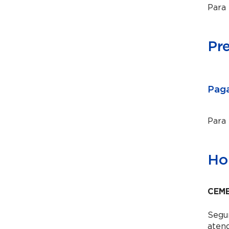
Para 
Pr
Paga
Para
Hor
CEME
Segun
aten