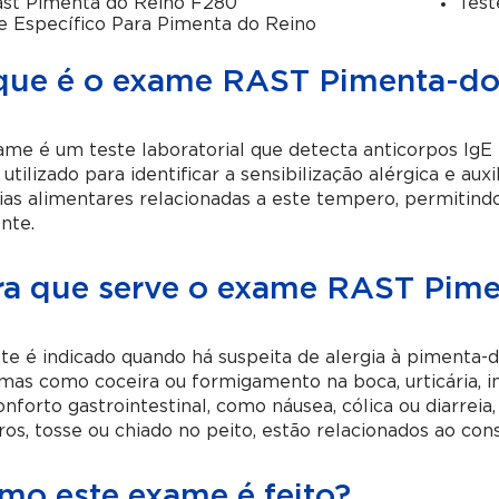
st Pimenta do Reino F280
Test
e Específico Para Pimenta do Reino
que é o exame RAST Pimenta-do
me é um teste laboratorial que detecta anticorpos IgE 
 utilizado para identificar a sensibilização alérgica e au
ias alimentares relacionadas a este tempero, permitind
nte.
ra que serve o exame RAST Pim
te é indicado quando há suspeita de alergia à pimenta-do
mas como coceira ou formigamento na boca, urticária, in
nforto gastrointestinal, como náusea, cólica ou diarrei
ros, tosse ou chiado no peito, estão relacionados ao co
mo este exame é feito?