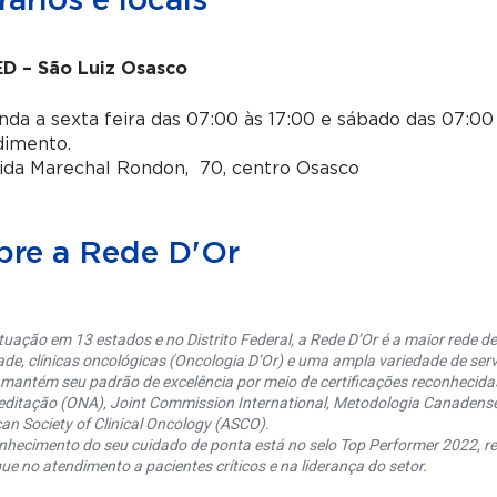
ários e locais
D – São Luiz Osasco
da a sexta feira das 07:00 às 17:00 e sábado das 07:00 
dimento.
ida Marechal Rondon, 70, centro Osasco
bre a Rede D'Or
uação em 13 estados e no Distrito Federal, a Rede D’Or é a maior rede de 
ade, clínicas oncológicas (Oncologia D’Or) e uma ampla variedade de serv
 mantém seu padrão de excelência por meio de certificações reconhecida
editação (ONA), Joint Commission International, Metodologia Canaden
an Society of Clinical Oncology (ASCO).
nhecimento do seu cuidado de ponta está no selo Top Performer 2022, re
ue no atendimento a pacientes críticos e na liderança do setor.