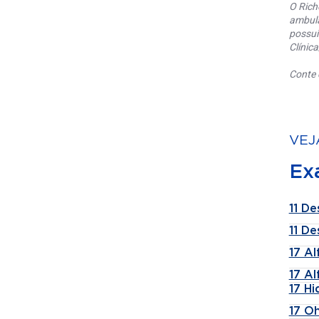
O Rich
ambula
possui
Clínic
Conte 
VEJ
Ex
11 De
11 De
17 A
17 A
17 H
17 Oh