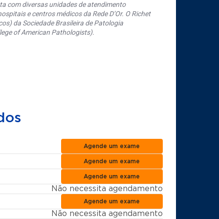
nta com diversas unidades de atendimento
ospitais e centros médicos da Rede D’Or. O Richet
os) da Sociedade Brasileira de Patologia
ege of American Pathologists).
dos
Agende um exame
Agende um exame
Agende um exame
Não necessita agendamento
Agende um exame
Não necessita agendamento