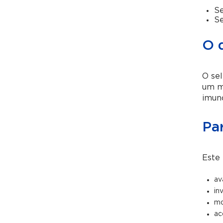
Se
Se
O 
O sel
um mi
imuno
Pa
Este 
av
in
mo
ac