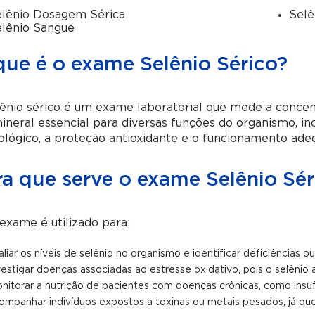
lênio Dosagem Sérica
Selê
lênio Sangue
que é o exame Selênio Sérico?
ênio sérico
é um exame laboratorial que mede a concent
neral essencial para diversas funções do organismo, in
lógico, a proteção antioxidante e o funcionamento adeq
ra que serve o exame Selênio Sér
exame é utilizado para:
aliar os níveis de selênio no organismo e identificar deficiências o
vestigar doenças associadas ao estresse oxidativo, pois o selênio at
nitorar a nutrição de pacientes com doenças crônicas, como insufic
ompanhar indivíduos expostos a toxinas ou metais pesados, já que