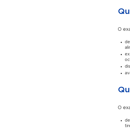
Qu
O exa
de
al
ex
oc
di
av
Qu
O exa
de
ti