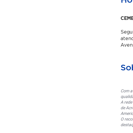
Hor
CEME
Segun
aten
Aven
So
Com at
qualid
A rede
de Acr
Americ
O reco
destaq