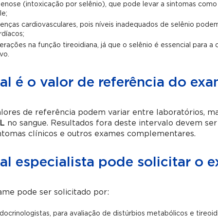
lenose (intoxicação por selênio), que pode levar a sintomas como 
le;
enças cardiovasculares, pois níveis inadequados de selênio podem
rdíacos;
terações na função tireoidiana, já que o selênio é essencial para 
ivo.
l é o valor de referência do exa
lores de referência podem variar entre laboratórios, m
L
no sangue. Resultados fora deste intervalo devem ser
intomas clínicos e outros exames complementares.
l especialista pode solicitar o 
me pode ser solicitado por:
docrinologistas, para avaliação de distúrbios metabólicos e tireoid