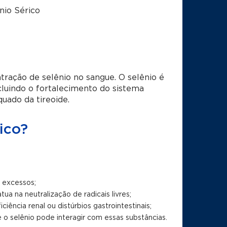
nio Sérico
ração de selênio no sangue. O selênio é
cluindo o fortalecimento do sistema
uado da tireoide.
ico?
u excessos;
ua na neutralização de radicais livres;
iência renal ou distúrbios gastrointestinais;
 o selênio pode interagir com essas substâncias.