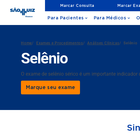
Marcar Consulta
Marcar Ex
Para Pacientes
Para Médicos
O
Home
/
Exames e Procedimentos
/
Análises Clínicas
/
Selênio
Selênio
O exame de selênio sérico é um importante indicador d
Marque seu exame
Si