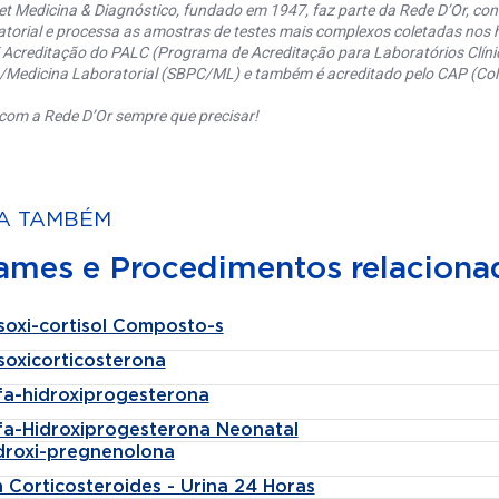
et Medicina & Diagnóstico, fundado em 1947, faz parte da Rede D’Or, co
torial e processa as amostras de testes mais complexos coletadas nos h
 Acreditação do PALC (Programa de Acreditação para Laboratórios Clínic
a/Medicina Laboratorial (SBPC/ML) e também é acreditado pelo CAP (Coll
com a Rede D’Or sempre que precisar!
A TAMBÉM
ames e Procedimentos relaciona
soxi-cortisol Composto-s
soxicorticosterona
lfa-hidroxiprogesterona
lfa-Hidroxiprogesterona Neonatal
idroxi-pregnenolona
 Corticosteroides - Urina 24 Horas