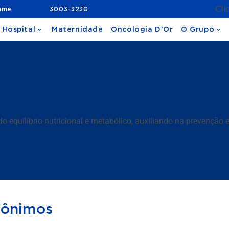
Cli
ame
3003-3230
 Hospital
Maternidade
Oncologia D'Or
O Grupo
o equilíbrio nutricional e metabólico, auxiliando na prevenção
nônimos