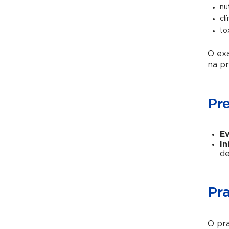
nu
cl
to
O exa
na pr
Pr
Ev
In
de
Pr
O pra