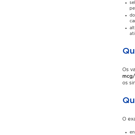
se
pe
do
ca
al
at
Qua
Os va
mcg/
os s
Qua
O exa
en