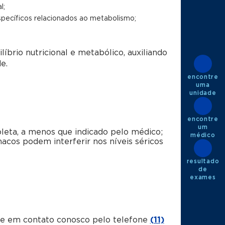
l;
específicos relacionados ao metabolismo;
íbrio nutricional e metabólico, auxiliando
e.
encontre
uma
unidade
encontre
um
leta, a menos que indicado pelo médico;
médico
macos podem interferir nos níveis séricos
resultado
de
exames
tre em contato conosco pelo telefone
(11)