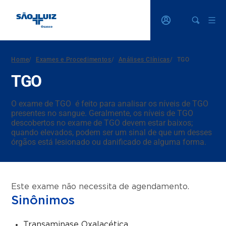
Home
/
Exames e Procedimentos
/
Análises Clínicas
/
TGO
TGO
O exame de TGO é feito para analisar os níveis de TGO
presentes no sangue. Geralmente, os níveis de TGO
descobertos no exame de TGO devem estar baixos;
quando elevados, podem ser um sinal de que um desses
órgãos está lesionado ou danificado de alguma forma.
Este exame não necessita de agendamento.
Sinônimos
Transaminase Oxalacética