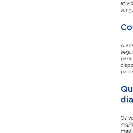
ativi
sangu
Com
A aná
segui
para 
dispo
pacie
Qua
dia
Os va
mg/dL
médi