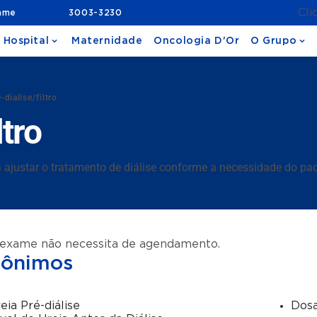
Cli
ame
3003-3230
 Hospital
Maternidade
Oncologia D'Or
O Grupo
-dialise/filtro
ltro
 ajustar o tratamento de diálise conforme a necessidade do pac
 exame não necessita de agendamento.
nônimos
eia Pré-diálise
Dosa