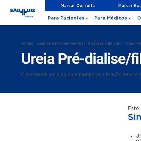
Marcar Consulta
Marcar Ex
Para Pacientes
Para Médicos
O
Home
/
Exames e Procedimentos
/
Análises Clínicas
/
Ureia Pré
Ureia Pré-dialise/fi
O exame de ureia ajuda a monitorar a função renal e a
Este
Si
Ur