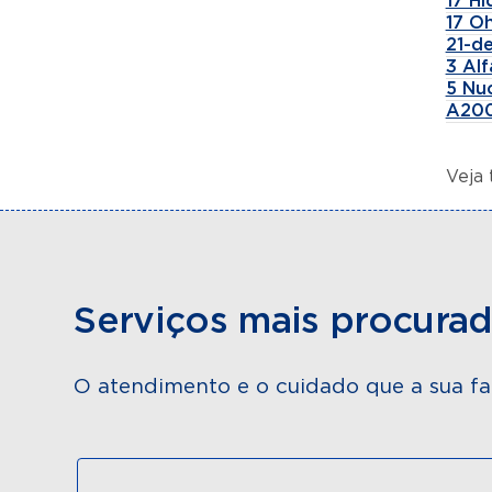
17 H
17 Oh
21-de
3 Al
5 Nu
A200
Veja
Serviços mais procura
O atendimento e o cuidado que a sua fa