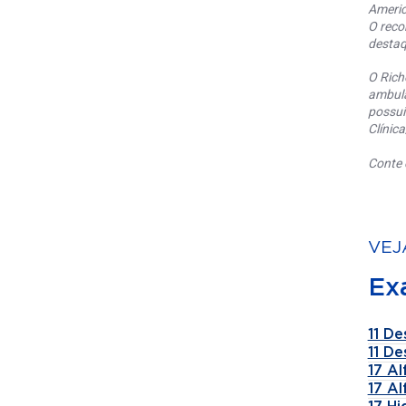
Americ
O reco
destaq
O Rich
ambula
possui
Clínic
Conte 
VEJ
Ex
11 De
11 De
17 A
17 A