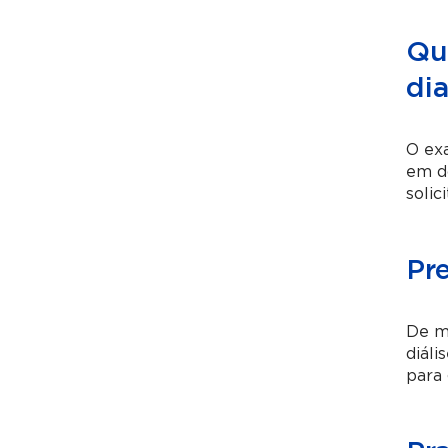
Qua
dia
O exa
em do
solic
Pr
De mo
diáli
para 