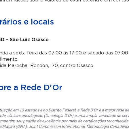
 informações sobre valores de exames, entre em contat
ários e locais
D – São Luiz Osasco
da a sexta feira das 07:00 às 17:00 e sábado das 07:00 
dimento.
ida Marechal Rondon, 70, centro Osasco
bre a Rede D'Or
uação em 13 estados e no Distrito Federal, a Rede D’Or é a maior rede de 
ade, clínicas oncológicas (Oncologia D’Or) e uma ampla variedade de serv
 mantém seu padrão de excelência por meio de certificações reconhecida
editação (ONA), Joint Commission International, Metodologia Canaden