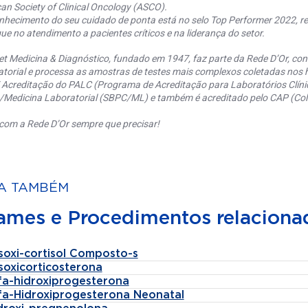
an Society of Clinical Oncology (ASCO).
nhecimento do seu cuidado de ponta está no selo Top Performer 2022, re
ue no atendimento a pacientes críticos e na liderança do setor.
et Medicina & Diagnóstico, fundado em 1947, faz parte da Rede D’Or, co
torial e processa as amostras de testes mais complexos coletadas nos h
 Acreditação do PALC (Programa de Acreditação para Laboratórios Clínic
a/Medicina Laboratorial (SBPC/ML) e também é acreditado pelo CAP (Coll
com a Rede D’Or sempre que precisar!
A TAMBÉM
ames e Procedimentos relaciona
soxi-cortisol Composto-s
soxicorticosterona
lfa-hidroxiprogesterona
lfa-Hidroxiprogesterona Neonatal