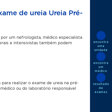
exame de ureia Ureia Pré-
 por um nefrologista, médico especialista
encontre
gerais e intensivistas também podem
uma
unidade
encontre
um
médico
para realizar o exame de ureia na pré-
resultado
de
o médico ou do laboratório responsável
exames