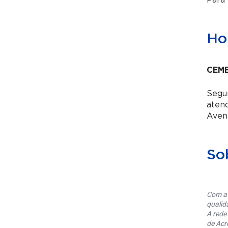
Para
Hor
CEME
Segun
aten
Aven
So
Com at
qualid
A rede
de Acr