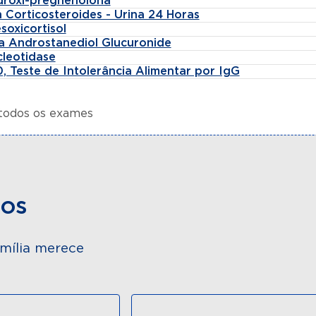
idroxi-pregnenolona
 Corticosteroides - Urina 24 Horas
soxicortisol
fa Androstanediol Glucuronide
cleotidase
, Teste de Intolerância Alimentar por IgG
 todos os exames
dos
mília merece