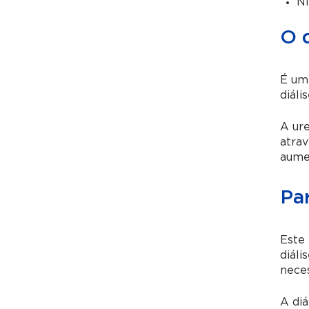
Ní
O q
É um 
diáli
A ure
atrav
aume
Par
Este 
diáli
neces
A diá