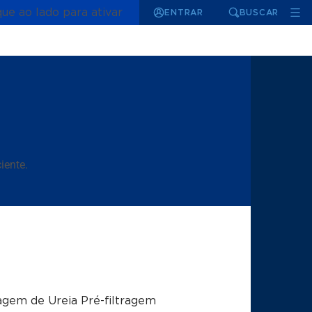
que ao lado para ativar
ENTRAR
BUSCAR
iente.
gem de Ureia Pré-filtragem