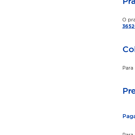
Pr
O pra
3652
Co
Para 
Pr
Paga