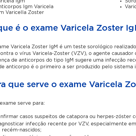
ricela Igm
Soro
ticorpos Igm Varicela
Vari
m Varicella Zoster
que é o exame Varicela Zoster I
me Varicela Zoster IgM é um teste sorológico realizado
ontra o vírus Varicela-Zoster (VZV), o agente causador 
nça de anticorpos do tipo IgM sugere uma infecção rec
de anticorpo é o primeiro a ser produzido pelo sistema 
ra que serve o exame Varicela Zo
 exame serve para:
nfirmar casos suspeitos de catapora ou herpes-zóster c
agnosticar infecção recente por VZV, especialmente em
 recém-nascidos;