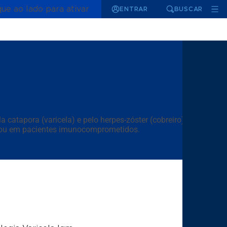
que ao lado para ativar
ENTRAR
BUSCAR
 catapora (varicela) e pelo herpes-zóster (cobreiro).
os ou em pacientes imunocomprometidos.