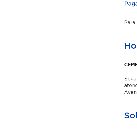
Paga
Para
Hor
CEME
Segun
aten
Aven
So