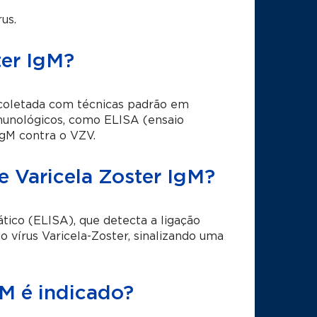
us.
ter IgM?
 coletada com técnicas padrão em
munológicos, como ELISA (ensaio
IgM contra o VZV.
e Varicela Zoster IgM?
ico (ELISA), que detecta a ligação
o vírus Varicela-Zoster, sinalizando uma
M é indicado?