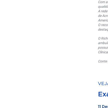
Com at
qualid
A rede
de Acr
Americ
O reco
destaq
O Rich
ambula
possui
Clínic
Conte 
VEJ
Ex
11 De