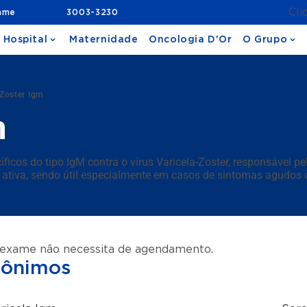
Cli
ame
3003-3230
 Hospital
Maternidade
Oncologia D'Or
O Grupo
 Zoster Igm
m
icos do tipo IgM contra o vírus Varicela-Zoster, responsável pela
 ou ativa, sendo útil especialmente em casos de sintomas agud
 exame não necessita de agendamento.
nônimos