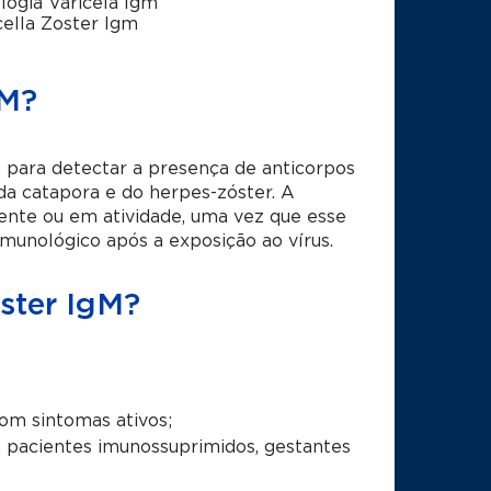
logia Varicela Igm
cella Zoster Igm
gM?
 para detectar a presença de anticorpos
da catapora e do herpes-zóster. A
ente ou em atividade, uma vez que esse
imunológico após a exposição ao vírus.
ster IgM?
om sintomas ativos;
 pacientes imunossuprimidos, gestantes