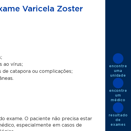
exame Varicela Zoster
;
 ao vírus;
encontre
uma
s de catapora ou complicações;
unidade
âneas.
encontre
um
médico
resultado
do exame. O paciente não precisa estar
de
exames
médico, especialmente em casos de