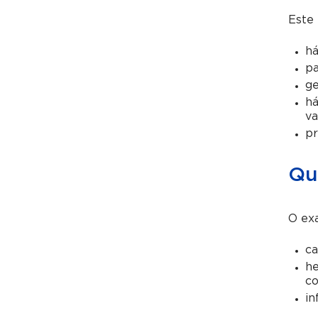
Este
há
pa
ge
há
va
pr
Qu
O exa
ca
he
co
in