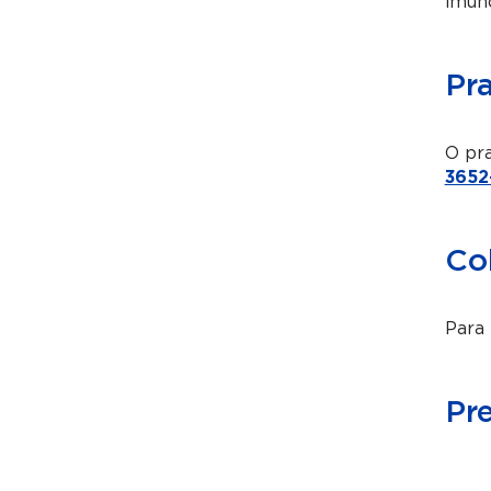
imuno
Pr
O pra
3652
Co
Para 
Pr