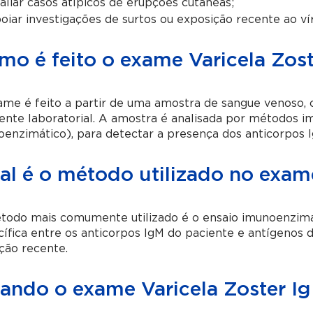
aliar casos atípicos de erupções cutâneas;
oiar investigações de surtos ou exposição recente ao vír
mo é feito o exame Varicela Zos
ame é feito a partir de uma amostra de sangue venoso,
nte laboratorial. A amostra é analisada por métodos i
enzimático), para detectar a presença dos anticorpos 
al é o método utilizado no exam
todo mais comumente utilizado é o ensaio imunoenzimát
ífica entre os anticorpos IgM do paciente e antígenos d
ção recente.
ando o exame Varicela Zoster Ig