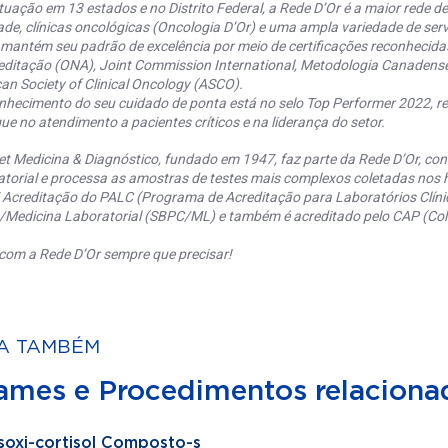
uação em 13 estados e no Distrito Federal, a Rede D’Or é a maior rede de 
ade, clínicas oncológicas (Oncologia D’Or) e uma ampla variedade de serv
 mantém seu padrão de excelência por meio de certificações reconhecida
editação (ONA), Joint Commission International, Metodologia Canaden
an Society of Clinical Oncology (ASCO).
nhecimento do seu cuidado de ponta está no selo Top Performer 2022, re
ue no atendimento a pacientes críticos e na liderança do setor.
et Medicina & Diagnóstico, fundado em 1947, faz parte da Rede D’Or, co
torial e processa as amostras de testes mais complexos coletadas nos h
 Acreditação do PALC (Programa de Acreditação para Laboratórios Clínic
a/Medicina Laboratorial (SBPC/ML) e também é acreditado pelo CAP (Coll
com a Rede D’Or sempre que precisar!
A TAMBÉM
ames e Procedimentos relaciona
soxi-cortisol Composto-s