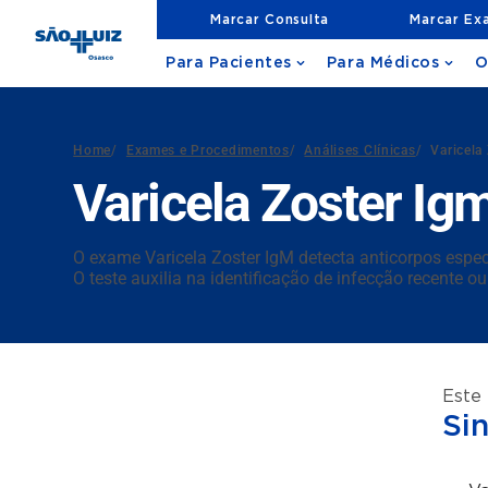
Marcar Consulta
Marcar Ex
Para Pacientes
Para Médicos
O
Home
/
Exames e Procedimentos
/
Análises Clínicas
/
Varicela
Varicela Zoster Ig
O exame Varicela Zoster IgM detecta anticorpos específ
O teste auxilia na identificação de infecção recente
Este
Si