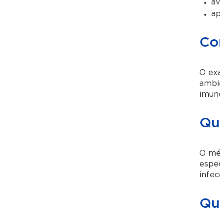
av
ap
Co
O ex
ambie
imuno
Qu
O mé
espec
infec
Qu