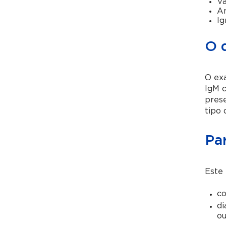
Va
An
Ig
O 
O exa
IgM c
prese
tipo 
Pa
Este
co
di
ou