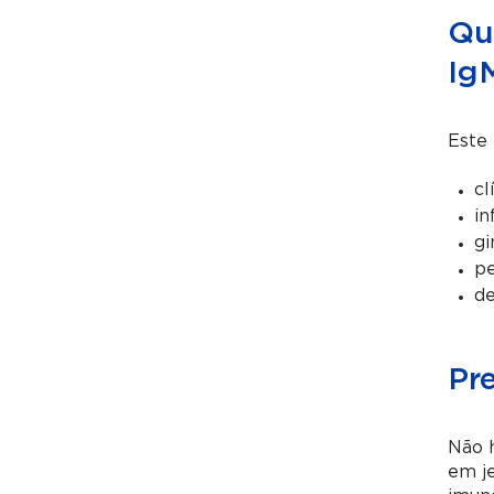
Qua
Ig
Este 
cl
in
gi
pe
de
Pr
Não h
em j