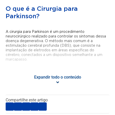
O que é a Cirurgia para
Parkinson?
A cirurgia para Parkinson é um procedimento
neurocirúrgico realizado para controlar os sintomas dessa
doença degenerativa. O método mais comum é a
estimulação cerebral profunda (DBS), que consiste na
implantação de eletrodos em áreas específicas do
cérebro, conectados a um dispositivo semelhante a um
marcapasso.
No entanto, existem outras intervenções que podem ser
indicadas conforme o quadro clínico do paciente, como a
Expandir todo o conteúdo
palidotomia e a talamotomia, que envolvem a realização
de lesões controladas em determinadas regiões do
cérebro.
Compartilhe este artigo
Em geral, o tratamento cirúrgico para a doença de
Parkinson é recomendado quando os medicamentos não
produzem o efeito desejado.