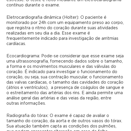
estresse. O teste é feito mediante um eletrocardiograma
contínuo durante o exame.
Eletrocardiografia dinâmica (Holter): O paciente é
monitorado por 24h com um equipamento preso ao corpo,
que registra o ritmo do coração durante suas atividades
realizadas em seu dia a dia. Esse exame é
frequentemente indicado para investigação de arritmias
cardíacas.
Ecocardiograma: Pode-se considerar que esse exame seja
uma ultrassonografia, fornecendo dados sobre o tamanho,
a forma e os movimentos musculares e das válvulas do
coração. É indicado para investigar o funcionamento do
coração, ou seja, sua contração muscular, o funcionamento
das valvas cardíacas, o tamanho das cavidades do coração
(átrios e ventrículos), a presença de coágulos de sangue e
o estreitamento das artérias dos rins. E ainda permite uma
análise geral das artérias e das veias da região, entre
outras informações.
Radiografia do tórax: O exame é capaz de avaliar o
tamanho do coração, da aorta e de outros vasos do tórax.
Sua atuação também capta as condições dos pulmões,