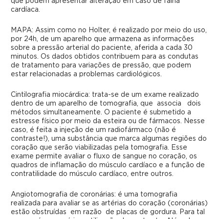
que podem apresentar alteração em caso de falha
cardíaca.
MAPA: Assim como no Holter, é realizado por meio do uso,
por 24h, de um aparelho que armazena as informações
sobre a pressão arterial do paciente, aferida a cada 30
minutos. Os dados obtidos contribuem para as condutas
de tratamento para variações de pressão, que podem
estar relacionadas a problemas cardiológicos.
Cintilografia miocárdica: trata-se de um exame realizado
dentro de um aparelho de tomografia, que associa dois
métodos simultaneamente. O paciente é submetido a
estresse físico por meio da esteira ou de fármacos. Nesse
caso, é feita a injeção de um radiofármaco (não é
contraste!), uma substância que marca algumas regiões do
coração que serão viabilizadas pela tomografia. Esse
exame permite avaliar o fluxo de sangue no coração, os
quadros de inflamação do músculo cardíaco e a função de
contratilidade do músculo cardíaco, entre outros.
Angiotomografia de coronárias: é uma tomografia
realizada para avaliar se as artérias do coração (coronárias)
estão obstruídas em razão de placas de gordura. Para tal