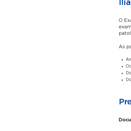
Ilí
O Ex
exame
patol
As pa
An
Oc
Do
Do
Pr
Docu