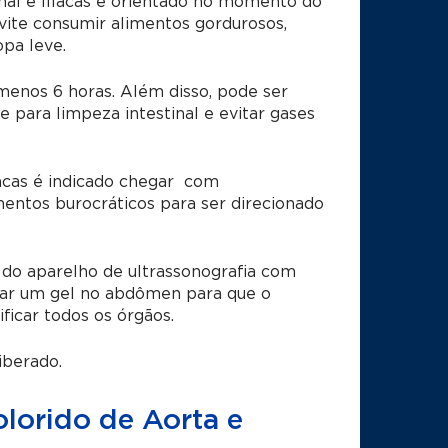
al e Ilíacas é orientado no momento do
ite consumir alimentos gordurosos,
opa leve.
menos 6 horas. Além disso, pode ser
 para limpeza intestinal e evitar gases
acas é indicado chegar com
entos burocráticos para ser direcionado
 do aparelho de ultrassonografia com
icar um gel no abdômen para que o
ficar todos os órgãos.
iberado.
lorido de Aorta e