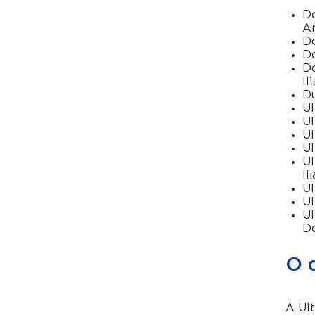
Do
Ar
Do
Do
Do
Il
Du
Ul
Ul
Ul
Ul
Ul
Il
Ul
Ul
Ul
D
O q
A Ul