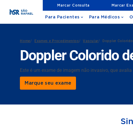
Marcar Consulta
Marcar Ex
Para Pacientes
Para Médicos
O
Home
/
Exames e Procedimentos
/
Vascular
/
Doppler Colorido 
Doppler Colorido de
Este é um exame de imagem não invasivo, que avalia fíga
Marque seu exame
Si