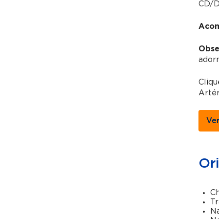
CD/DV
Acom
Obse
adorn
Cliq
Artér
Ve
Or
Ch
Tr
Na