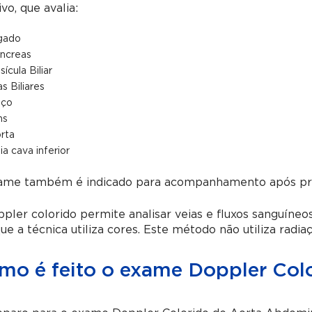
ivo, que avalia:
gado
ncreas
sícula Biliar
as Biliares
ço
ns
rta
ia cava inferior
ame também é indicado para acompanhamento após proc
pler colorido permite analisar veias e fluxos sanguíne
ue a técnica utiliza cores. Este método não utiliza radiaç
mo é feito o exame Doppler Color