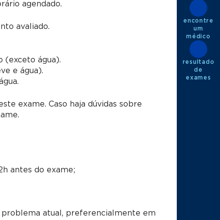
rário agendado.
encontre
to avaliado.
um
médico
o (exceto água).
resultado
eve e água).
de
exames
água.
este exame. Caso haja dúvidas sobre
xame.
 2h antes do exame;
 problema atual, preferencialmente em