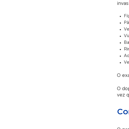
invas
Fí
Pâ
Ve
Vi
Ba
Ri
Ao
Ve
O ex
O dop
vez q
Co