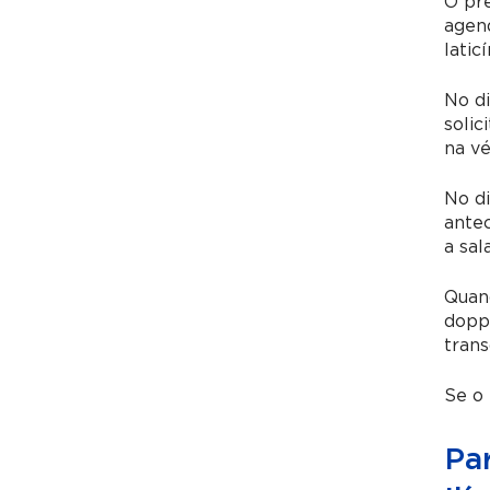
O pr
agen
latic
No di
solic
na v
No d
antec
a sal
Quand
doppl
trans
Se o 
Pa