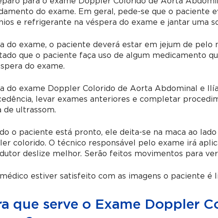
eparo para o exame Doppler Colorido de Aorta Abdomin
damento do exame. Em geral, pede-se que o paciente ev
ínios e refrigerante na véspera do exame e jantar uma s
a do exame, o paciente deverá estar em jejum de pelo 
itado que o paciente faça uso de algum medicamento que
éspera do exame.
ia do exame Doppler Colorido de Aorta Abdominal e Ilí
edência, levar exames anteriores e completar procedim
a de ultrassom.
o o paciente está pronto, ele deita-se na maca ao lado
er colorido. O técnico responsável pelo exame irá apl
dutor deslize melhor. Serão feitos movimentos para veri
médico estiver satisfeito com as imagens o paciente é l
ra que serve o Exame Doppler Co