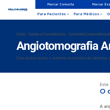
Marcar Consulta
Marcar Ex
Para Pacientes
Para Médicos
O
Home
/
Exames e Procedimentos
/
Tomografia Computadoriza
Angiotomografia Ar
Este exame avalia o sistema circulatório do abdome, co
Este
O 
A an