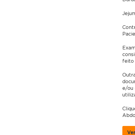
Jeju
Contr
Pacie
Exame
consi
feito
Outra
docum
e/ou 
utili
Cliqu
Abdo
Ve