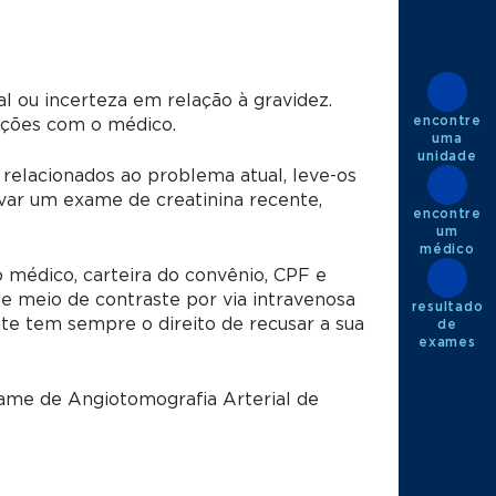
l ou incerteza em relação à gravidez.
encontre
pções com o médico.
uma
unidade
relacionados ao problema atual, leve-os
var um exame de creatinina recente,
encontre
um
médico
 médico, carteira do convênio, CPF e
e meio de contraste por via intravenosa
resultado
nte tem sempre o direito de recusar a sua
de
exames
xame de Angiotomografia Arterial de