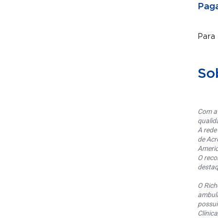
Paga
Para
So
Com at
qualid
A rede
de Acr
Americ
O reco
destaq
O Rich
ambula
possui
Clínic