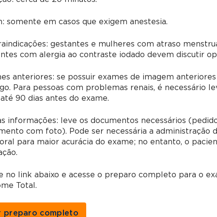
m: somente em casos que exigem anestesia.
aindicações: gestantes e mulheres com atraso menstrua
ntes com alergia ao contraste iodado devem discutir o
s anteriores: se possuir exames de imagem anteriores 
go. Para pessoas com problemas renais, é necessário le
 até 90 dias antes do exame.
s informações: leve os documentos necessários (pedido
ento com foto). Pode ser necessária a administração d
oral para maior acurácia do exame; no entanto, o pacie
zação.
e no link abaixo e acesse o preparo completo para o e
me Total.
r preparo completo