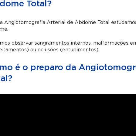
dome Total?
 Angiotomografia Arterial de Abdome Total estudamos 
me.
mos observar sangramentos internos, malformações em 
eitamentos) ou oclusões (entupimentos).
mo é o preparo da Angiotomogra
al?