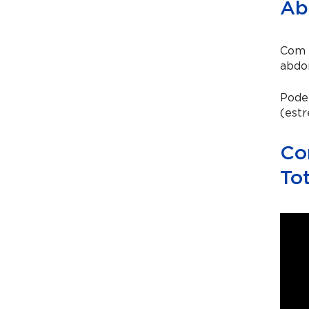
Ab
Com a
abdo
Pode
(estr
Co
Tot