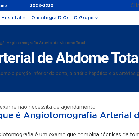
Cli
ame
3003-3230
 Hospital
Oncologia D'Or
O Grupo
da
/
Angiotomografia Arterial de Abdome Total
terial de Abdome Tota
mo a porção inferior da aorta, a artéria hepática e as artérias g
 exame não necessita de agendamento.
que é Angiotomografia Arterial
giotomografia é um exame que combina técnicas da tomo