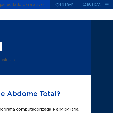
que ao lado para ativar
ENTRAR
BUSCAR
l
ástricas.
 de Abdome Total?
grafia computadorizada e angiografia,