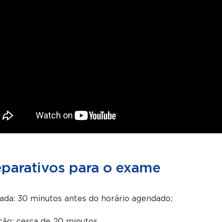
eparativos para o exame
da: 30 minutos antes do horário agendado;
ão: cerca de 20 minutos.