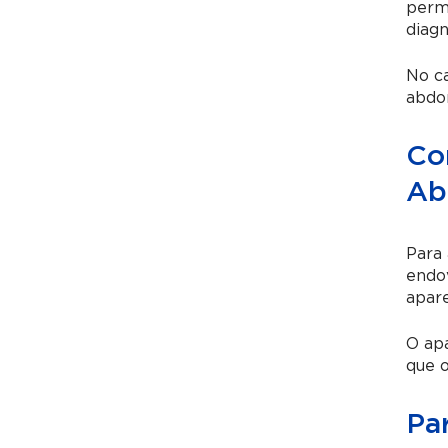
permi
diagn
No ca
abdom
Co
Ab
Para 
endov
apar
O ap
que o
Pa