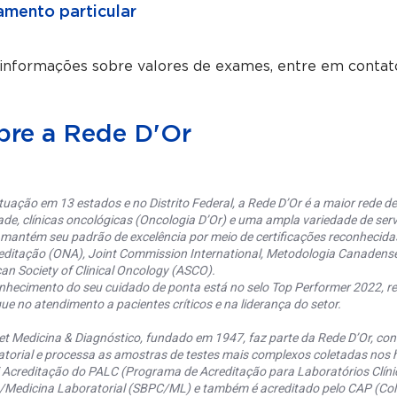
mento particular
 informações sobre valores de exames, entre em contat
bre a Rede D'Or
uação em 13 estados e no Distrito Federal, a Rede D’Or é a maior rede de 
ade, clínicas oncológicas (Oncologia D’Or) e uma ampla variedade de serv
 mantém seu padrão de excelência por meio de certificações reconhecida
editação (ONA), Joint Commission International, Metodologia Canaden
an Society of Clinical Oncology (ASCO).
nhecimento do seu cuidado de ponta está no selo Top Performer 2022, re
ue no atendimento a pacientes críticos e na liderança do setor.
et Medicina & Diagnóstico, fundado em 1947, faz parte da Rede D’Or, co
torial e processa as amostras de testes mais complexos coletadas nos h
 Acreditação do PALC (Programa de Acreditação para Laboratórios Clínic
a/Medicina Laboratorial (SBPC/ML) e também é acreditado pelo CAP (Coll