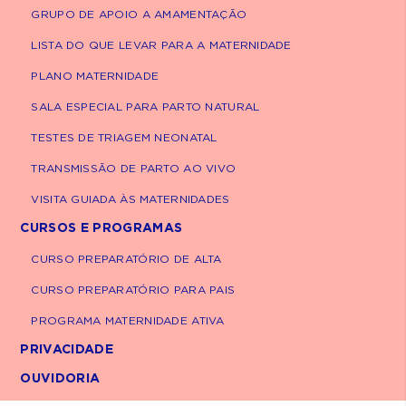
GRUPO DE APOIO A AMAMENTAÇÃO
Medicação: use analgésicos apenas com
LISTA DO QUE LEVAR PARA A MATERNIDADE
orientação médica. Pomadas anti-
inflamatórias também devem ser evitadas
PLANO MATERNIDADE
sem prescrição.
SALA ESPECIAL PARA PARTO NATURAL
TESTES DE TRIAGEM NEONATAL
A excelência da nossa
TRANSMISSÃO DE PARTO AO VIVO
equipe de especialistas ao
VISITA GUIADA ÀS MATERNIDADES
seu alcance.
CURSOS E PROGRAMAS
Marcação de consultas e exames médicos
CURSO PREPARATÓRIO DE ALTA
em hospitais e clínicas da Rede D'Or em 9
estados do Brasil.
CURSO PREPARATÓRIO PARA PAIS
PROGRAMA MATERNIDADE ATIVA
+ 7 mil médicos disponíveis
PRIVACIDADE
+ 250 convênios atendidos
OUVIDORIA