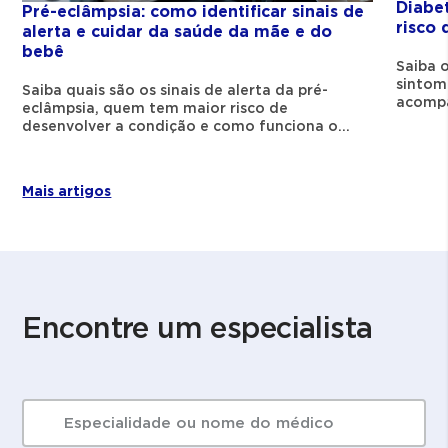
Diabe
Pré-eclâmpsia: como identificar sinais de
risco 
alerta e cuidar da saúde da mãe e do
Principais causas da dor
bebê
Saiba o
lombar na gravidez
sintom
Saiba quais são os sinais de alerta da pré-
acompa
eclâmpsia, quem tem maior risco de
uma ge
Diversos fatores podem contribuir para essa
desenvolver a condição e como funciona o
acompanhamento no pré-natal.
condição:
Mais artigos
Alterações na curvatura da coluna pelo
crescimento do útero.
Aumento das mamas.
Músculos e ligamentos mais frouxos,
preparando o corpo para o parto.
Encontre um especialista
Movimentos repetitivos ou postura
inadequada no dia a dia.
Inflamação do nervo ciático, que causa
O QUE ESTÁ PROCURANDO?
pontadas que podem irradiar para as
SEARCH
pernas.