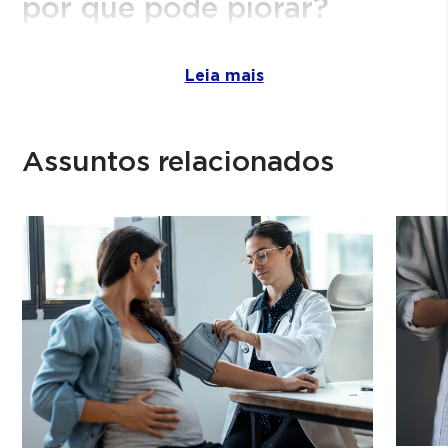
por que pode piorar?
A dor geralmente aparece na região inferior
das costas, podendo se espalhar para o
Leia mais
quadril, glúteos e para a parte posterior das
pernas, especialmente quando há
compressão do nervo ciático. A intensidade
Assuntos relacionados
varia: pode ser apenas um incômodo ou
uma dor mais forte que limita movimentos.
Apesar de muitas mulheres melhorarem
após o 1º trimestre, é comum que a dor se
intensifique no 2º trimestre. Isso ocorre
porque a barriga cresce mais rapidamente,
exigindo maior esforço da coluna e da
musculatura lombar. Alterações hormonais
continuam presentes, os ligamentos ficam
mais flexíveis e a postura tende a se
modificar ainda mais.