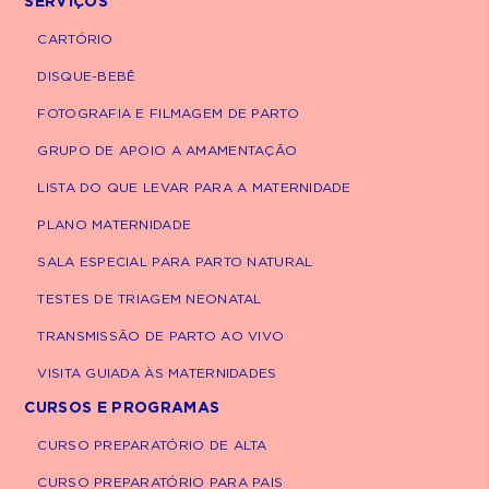
SERVIÇOS
carnes, ovos, frutas e leguminosas;
Inclua proteínas desde o começo: carne,
CARTÓRIO
frango, peixe, ovo e leguminosas como
DISQUE-BEBÊ
feijão e lentilha;
FOTOGRAFIA E FILMAGEM DE PARTO
Nos primeiros meses (dos 6 aos 8 meses), 2
a 3 refeições ao dia já são suficientes.
GRUPO DE APOIO A AMAMENTAÇÃO
Conforme o bebê cresce, em torno dos 9
LISTA DO QUE LEVAR PARA A MATERNIDADE
meses, a frequência recomendada
PLANO MATERNIDADE
aumenta para 3 a 4 refeições.
SALA ESPECIAL PARA PARTO NATURAL
Sobre alimentos potencialmente
TESTES DE TRIAGEM NEONATAL
alergênicos, como ovo, amendoim e peixe, as
TRANSMISSÃO DE PARTO AO VIVO
diretrizes atuais recomendam sua
introdução precoce na alimentação
VISITA GUIADA ÀS MATERNIDADES
complementar, ainda nos primeiros meses.
CURSOS E PROGRAMAS
Evidências científicas indicam que essa
CURSO PREPARATÓRIO DE ALTA
prática pode contribuir para a redução do
risco de desenvolvimento de alergias. A
CURSO PREPARATÓRIO PARA PAIS