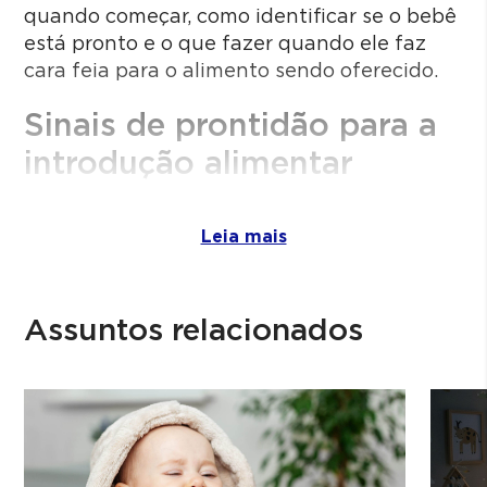
quando começar, como identificar se o bebê
está pronto e o que fazer quando ele faz
cara feia para o alimento sendo oferecido.
Sinais de prontidão para a
introdução alimentar
A recomendação geral da Organização
Mundial da Saúde e da Sociedade Brasileira
Leia mais
de Pediatria é iniciar a alimentação
complementar aos 6 meses completos,
mantendo o aleitamento materno. Antes
Assuntos relacionados
disso, o sistema digestivo e imunológico do
bebê ainda está em desenvolvimento.
O processo é gradual, e o principal objetivo
dessas primeiras semanas não é fazer o
bebê comer muito, mas sim apresentar a ele