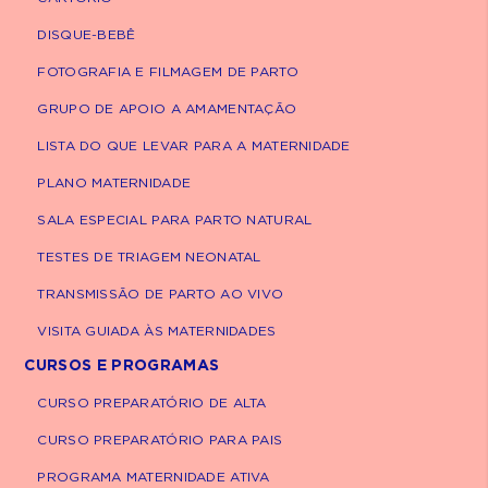
DISQUE-BEBÊ
A excelência da nossa
equipe de especialistas ao
FOTOGRAFIA E FILMAGEM DE PARTO
seu alcance.
GRUPO DE APOIO A AMAMENTAÇÃO
Marcação de consultas e exames médicos
LISTA DO QUE LEVAR PARA A MATERNIDADE
em hospitais e clínicas da Rede D'Or em 9
PLANO MATERNIDADE
estados do Brasil.
SALA ESPECIAL PARA PARTO NATURAL
+ 7 mil médicos disponíveis
TESTES DE TRIAGEM NEONATAL
+ 250 convênios atendidos
TRANSMISSÃO DE PARTO AO VIVO
VISITA GUIADA ÀS MATERNIDADES
Agende uma consulta
Agende um exame
CURSOS E PROGRAMAS
CURSO PREPARATÓRIO DE ALTA
Como ajudar o bebê a se
CURSO PREPARATÓRIO PARA PAIS
acalmar?
PROGRAMA MATERNIDADE ATIVA