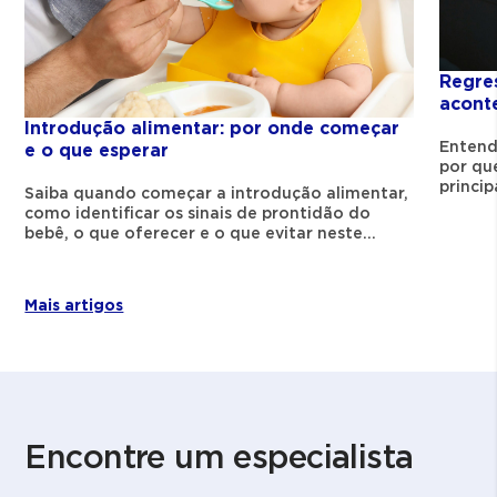
Frio ou calor em excesso
causam desconforto
Regre
acont
A temperatura também pode influenciar no
Introdução alimentar: por onde começar
bem-estar do bebê. Frio, calor excessivo ou
Entend
e o que esperar
por qu
roupas inadequadas costumam causar
princip
Saiba quando começar a introdução alimentar,
desconforto e irritação. Quando está com
como identificar os sinais de prontidão do
frio, o bebê pode ficar com as mãos, os pés
bebê, o que oferecer e o que evitar neste
ou a barriga mais gelados. Já o excesso de
processo.
calor pode provocar suor, vermelhidão e
Mais artigos
irritações na pele.
Observar esses sinais ajuda a entender o
que o bebê está sentindo e fazer os ajustes
necessários. Roupas confortáveis e
adequadas ao clima são importantes para
Encontre um especialista
manter o bebê tranquilo ao longo do dia.