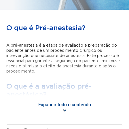
O que é Pré-anestesia?
A pré-anestesia é a etapa de avaliação e preparação do
paciente antes de um procedimento cirúrgico ou
intervenção que necessite de anestesia. Este processo é
essencial para garantir a segurança do paciente, minimizar
riscos e otimizar o efeito da anestesia durante e após o
procedimento.
O que é a avaliação pré-
anestésica?
Expandir todo o conteúdo
A avaliação pré-anestésica é uma consulta realizada pelo
anestesiologista antes da cirurgia, na qual o profissional
analisa o estado de saúde do paciente, o histórico médico,
as condições clínicas e os possíveis fatores de risco. Este