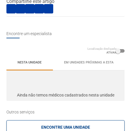
Compartilhe este artigo
exame prévio ajuda a definir o tipo de anestesia mais
adequado e a planejar estratégias para reduzir
complicações.
Como funciona a avaliação pré-
Encontre um especialista
anestésica?
Localização desligada
ATIVAR
Durante a consulta pré-anestésica, o anestesiologista
pode:
NESTA UNIDADE
EM UNIDADES PRÓXIMAS A ESTA
Revisar o histórico clínico e cirúrgico do paciente
,
incluindo alergias, uso de medicações e doenças
preexistentes.
Solicitar exames laboratoriais ou de imagem
, caso
Ainda não temos médicos cadastrados nesta unidade
necessário, para avaliar a função cardiovascular,
respiratória e metabólica.
Explicar os tipos de anestesia disponíveis
e
Outros serviços
esclarecer dúvidas sobre o procedimento.
Orientar sobre o jejum pré-operatório
e a
ENCONTRE UMA UNIDADE
suspensão ou manutenção de medicamentos antes da