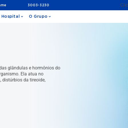
Cli
ame
3003-3230
 Hospital
O Grupo
 das glândulas e hormônios do
ganismo. Ela atua no
distúrbios da tireoide,