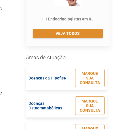
is
+ 1 Endocrinologistas em RJ
VEJA TODOS
Áreas de Atuação
MARQUE
Doenças da Hipofise
SUA
CONSULTA
e
MARQUE
Doenças
SUA
Osteometabólicas
CONSULTA
MARQUE