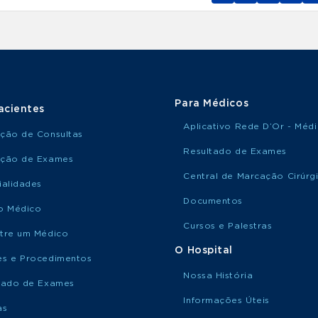
Para Médicos
acientes
Aplicativo Rede D’Or - Méd
ção de Consultas
Resultado de Exames
ção de Exames
Central de Marcação Cirúrg
ialidades
Documentos
o Médico
Cursos e Palestras
tre um Médico
O Hospital
s e Procedimentos
Nossa História
tado de Exames
Informações Úteis
as