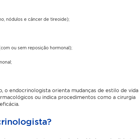
mo, nódulos e câncer de tireoide);
(com ou sem reposição hormonal);
monal;
 o endocrinologista orienta mudanças de estilo de vida
armacológicos ou indica procedimentos como a cirurgia
ficácia.
inologista?