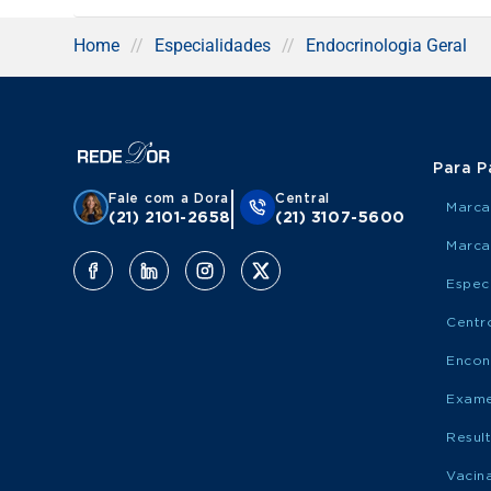
Home
//
Especialidades
//
Endocrinologia Geral
Para P
Fale com a Dora
Central
Marca
(21) 2101-2658
(21) 3107-5600
Marca
Espec
Centr
Encon
Exame
Resul
Vacin