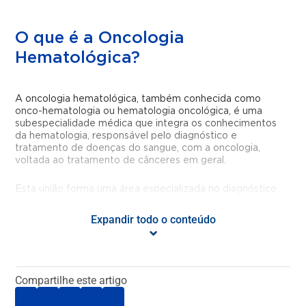
O que é a Oncologia
Hematológica?
A oncologia hematológica, também conhecida como
onco-hematologia ou hematologia oncológica, é uma
subespecialidade médica que integra os conhecimentos
da hematologia, responsável pelo diagnóstico e
tratamento de doenças do sangue, com a oncologia,
voltada ao tratamento de cânceres em geral.
Esta união forma uma área especializada no diagnóstico,
prevenção e tratamento de cânceres que afetam o
sangue e o sistema linfático, como a leucemia, que
Expandir todo o conteúdo
compromete diretamente as células sanguíneas, e o
mieloma múltiplo, um tipo de câncer que atinge células de
defesa presentes na medula óssea.
Compartilhe este artigo
Qual é a formação do onco-