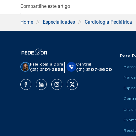
Compartilhe este artigo
Home
//
Especialidades
//
Cardiologia Pediátrica
Para P
Fale com a Dora
Central
Marca
(21) 2101-2658
(21) 3107-5600
Marca
Espec
Centr
Encon
Exame
Resul