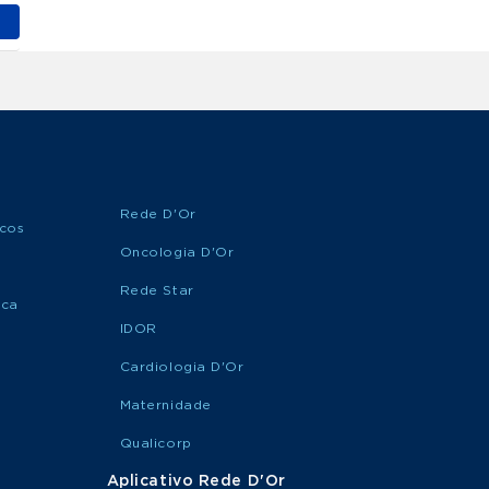
SUA
Pediátrica
CONSULTA
MARQUE
Oncohematologia
SUA
Pediátrica
CONSULTA
MARQUE
Ortopedia Pediátrica
SUA
Rede D'Or
CONSULTA
icos
Oncologia D'Or
Rede Star
MARQUE
ica
Pediatria Geral
SUA
IDOR
CONSULTA
Cardiologia D'Or
MARQUE
Maternidade
Pediatria Oncológica
SUA
CONSULTA
Qualicorp
Aplicativo Rede D'Or