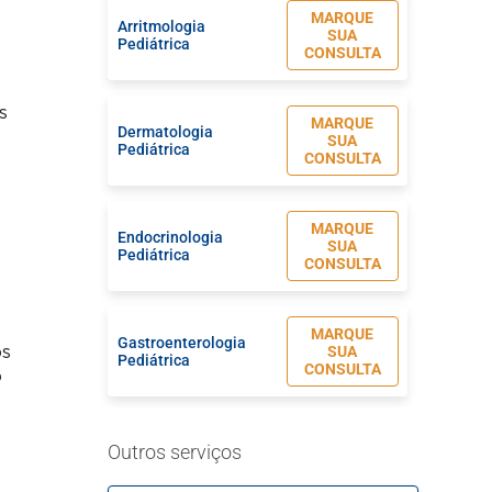
MARQUE
Arritmologia
SUA
Pediátrica
CONSULTA
s
MARQUE
Dermatologia
SUA
Pediátrica
CONSULTA
MARQUE
Endocrinologia
SUA
Pediátrica
CONSULTA
MARQUE
Gastroenterologia
SUA
os
Pediátrica
CONSULTA
o
MARQUE
Hematologia
Outros serviços
SUA
Pediátrica
CONSULTA