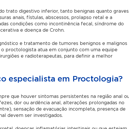
 trato digestivo inferior, tanto benignas quanto graves
ras anais, fístulas, abscessos, prolapso retal e a
das condições como incontinência fecal, síndrome do
 ulcerativa e doença de Crohn.
gnóstico e tratamento de tumores benignos e malignos
s, o proctologista atua em conjunto com uma equipe
cirurgiões e radioterapeutas, para definir a melhor
 especialista em Proctologia?
pre que houver sintomas persistentes na região anal o
ezes, dor ou ardência anal, alterações prolongadas no
ventre), sensação de evacuação incompleta, presença de
al devem ser investigados.
rretal, doenças inflamatórias intestinais ou que estejam