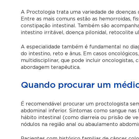
A Proctologia trata uma variedade de doenças do
Entre as mais comuns estão as hemorroidas, fissu
constipação intestinal. Também são acompanha
intestino irritável, doença pilonidal, retocolite
A especialidade também é fundamental no dia
do intestino, reto e ânus. Em casos oncológico
multidisciplinar, que pode incluir oncologistas, 
abordagem terapêutica.
Quando procurar um médico
É recomendável procurar um proctologista sem
abdominal inferior. Sintomas como sangue nas f
hábito intestinal (como diarreia ou prisão de 
nódulos na região anal ou abaulamento abdomin
Pacientes com histórico familiar de câncer colo