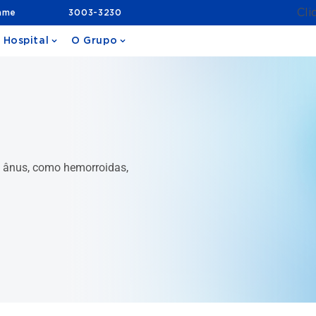
Cli
ame
3003-3230
 Hospital
O Grupo
 e ânus, como hemorroidas,