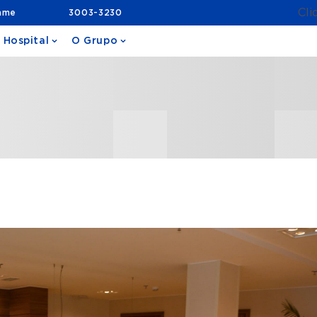
Cli
ame
3003-3230
 Hospital
O Grupo