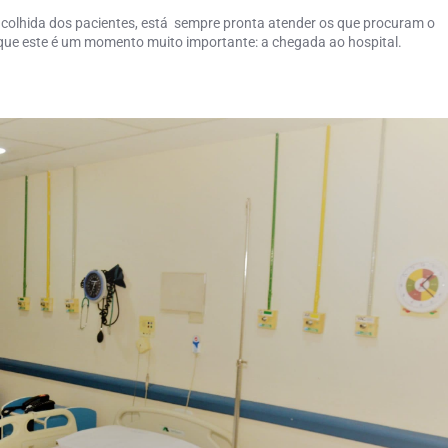
acolhida dos pacientes, está sempre pronta atender os que procuram o
e que este é um momento muito importante: a chegada ao hospital.