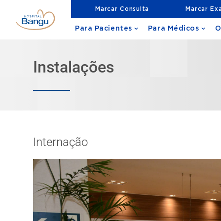
Marcar Consulta
Marcar Ex
Para Pacientes
Para Médicos
O
Instalações
Internação