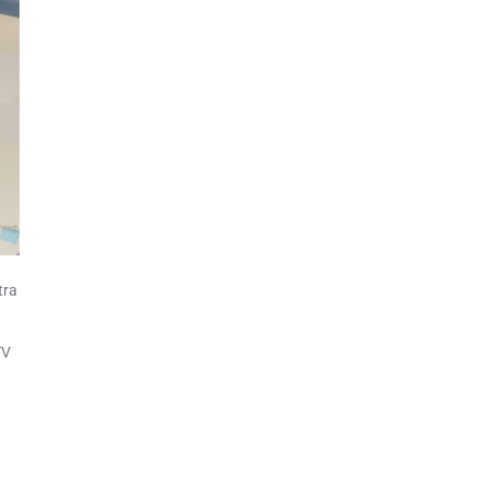
tra
TV