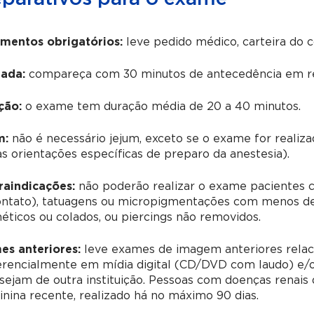
mentos obrigatórios:
leve pedido médico, carteira do 
ada:
compareça com 30 minutos de antecedência em re
ção:
o exame tem duração média de 20 a 40 minutos.
m:
não é necessário jejum, exceto se o exame for realiz
as orientações específicas de preparo da anestesia).
raindicações:
não poderão realizar o exame pacientes c
ontato), tatuagens ou micropigmentações com menos de 
ticos ou colados, ou piercings não removidos.
es anteriores:
leve exames de imagem anteriores relac
erencialmente em mídia digital (CD/DVD com laudo) e/o
sejam de outra instituição.
Pessoas com doenças renais
inina recente, realizado há no máximo 90 dias.