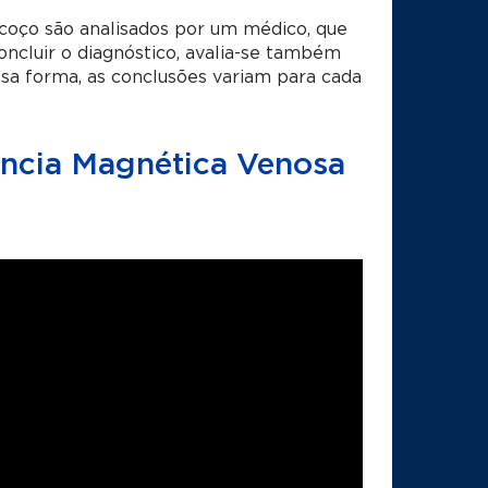
coço são analisados por um médico, que
oncluir o diagnóstico, avalia-se também
sa forma, as conclusões variam para cada
ncia Magnética Venosa