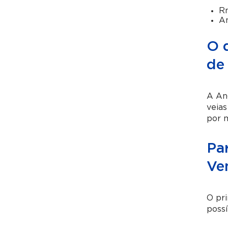
R
An
O 
de
A An
veias
por m
Pa
Ve
O pri
possí