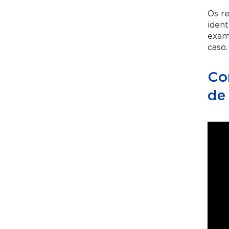
Os r
ident
exame
caso.
Co
de