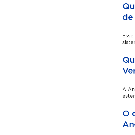
Qu
de
Esse
siste
Qu
Ve
A An
esten
O 
An