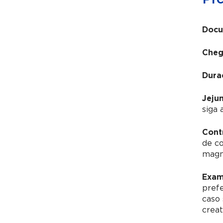
Docu
Cheg
Dura
Jeju
siga 
Cont
de c
magné
Exam
pref
caso 
creat