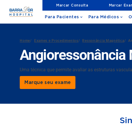
Marcar Consulta
Marcar Ex
Para Pacientes
Para Médicos
O
Home
/
Exames e Procedimentos
/
Ressonância Magnética
/
A
Angioressonância 
Uma técnica que permite avaliar as estruturas vascu
Marque seu exame
Si