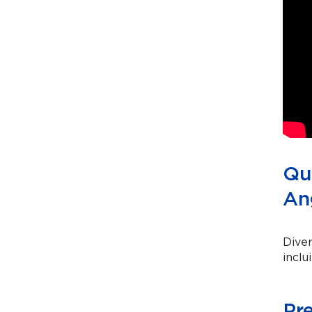
Qua
An
Diver
inclu
Pr