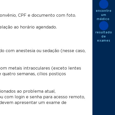
encontre
um
convênio, CPF e documento com foto.
médico ​
lação ao horário agendado.
resultado
de
exames​
ado com anestesia ou sedação (nesse caso,
om metais intraoculares (exceto lentes
quatro semanas, cílios postiços
ionados ao problema atual,
u com login e senha para acesso remoto,
 devem apresentar um exame de