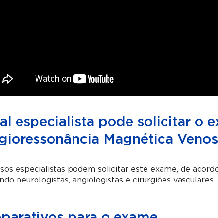
l especialista pode solicitar o 
gioressonância Magnética Venos
sos especialistas podem solicitar este exame, de acordo
indo neurologistas, angiologistas e cirurgiões vasculares.
eparativos para o exame