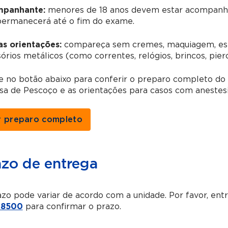
panhante:
menores de 18 anos devem estar acompanha
permanecerá até o fim do exame.
as orientações:
compareça sem cremes, maquiagem, esma
órios metálicos (como correntes, relógios, brincos, pierc
ue no botão abaixo para conferir o preparo completo d
a de Pescoço e as orientações para casos com anestesi
r preparo completo
azo de entrega
zo pode variar de acordo com a unidade. Por favor, en
-8500
para confirmar o prazo.