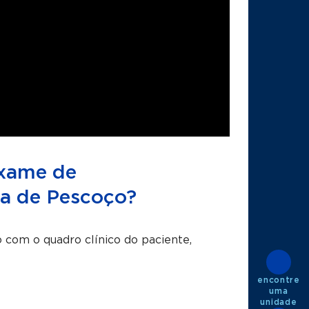
exame de
a de Pescoço?
 com o quadro clínico do paciente,
encontre
uma
unidade