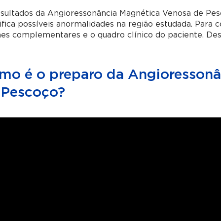
esultados da Angioressonância Magnética Venosa de Pes
ifica possíveis anormalidades na região estudada. Para c
s complementares e o quadro clínico do paciente. Des
mo é o preparo da Angioressonâ
 Pescoço?