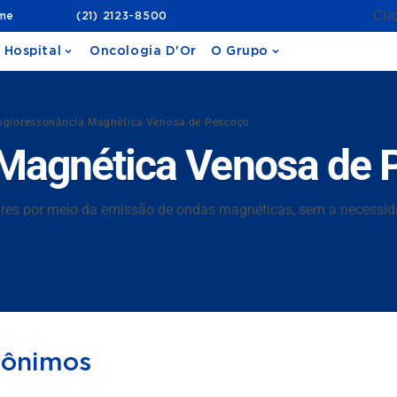
Cli
ame
(21) 2123-8500
 Hospital
Oncologia D'Or
O Grupo
ngioressonância Magnética Venosa de Pescoço
Magnética Venosa de 
lares por meio da emissão de ondas magnéticas, sem a necessid
nônimos