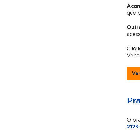
Acom
que 
Outr
acess
Cliq
Venos
Ve
Pr
O pra
2123