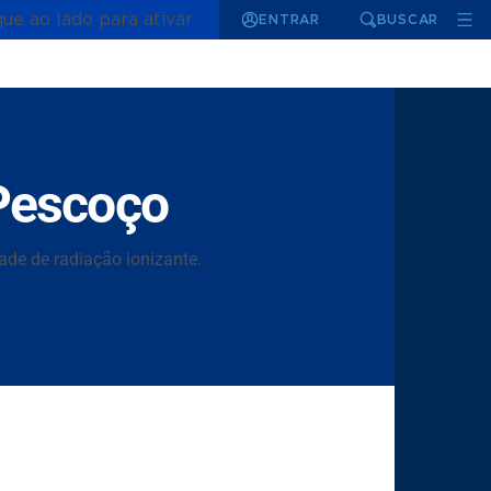
que ao lado para ativar
ENTRAR
BUSCAR
Pescoço
ade de radiação ionizante.