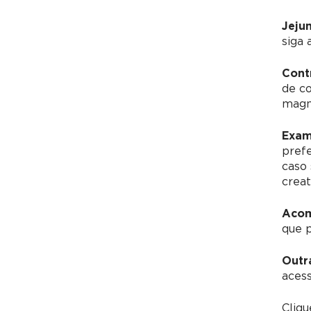
Jeju
siga 
Cont
de c
magné
Exam
pref
caso
creat
Acom
que 
Outr
acess
Cliq