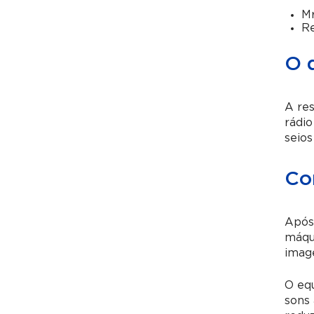
Mr
Re
O 
A re
rádio
seios
Co
Após 
máqui
imag
O eq
sons 