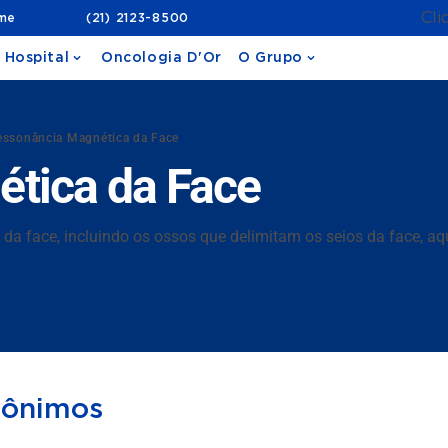
Cli
ame
(21) 2123-8500
 Hospital
Oncologia D'Or
O Grupo
essonância Magnética da Face
tica da Face
da face, incluindo os ossos que delimitam os seios da face, aq
nônimos