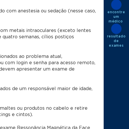
ado com anestesia ou sedação (nesse caso,
encontre
um
médico ​
om metais intraoculares (exceto lentes
resultado
quatro semanas, cílios postiços
de
exames​
ionados ao problema atual,
u com login e senha para acesso remoto,
is devem apresentar um exame de
dos de um responsável maior de idade,
ltes ou produtos no cabelo e retire
ings e cintos).
o exame Ressonância Magnética da Face