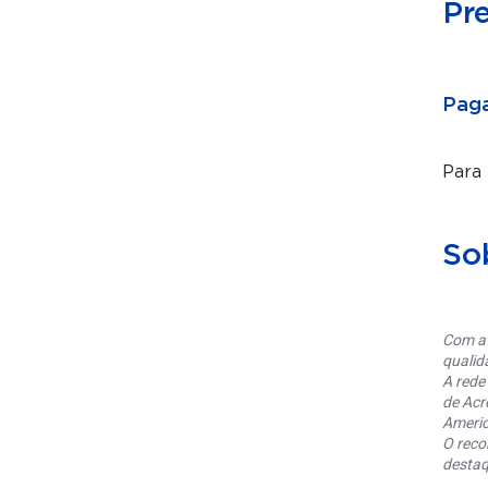
Pr
Paga
Para
So
Com at
qualid
A rede
de Acr
Americ
O reco
destaq