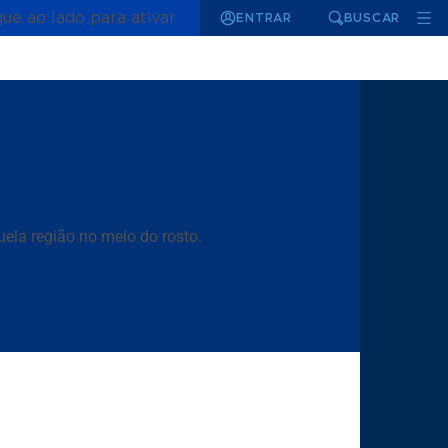
que ao lado para ativar
ENTRAR
BUSCAR
uela região no meio do rosto.