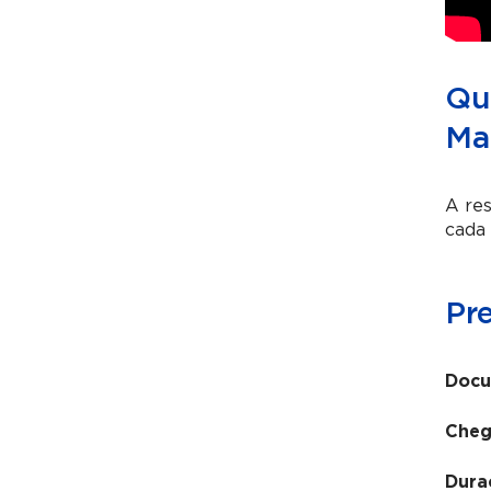
Qu
Ma
A res
cada 
Pr
Docu
Cheg
Dura