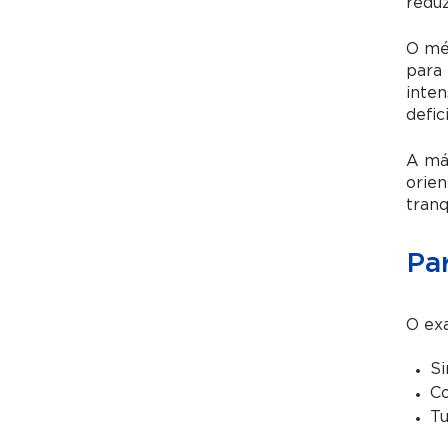
reduz
O méd
para 
inte
defic
A má
orie
tranq
Pa
O exa
Si
Co
Tu