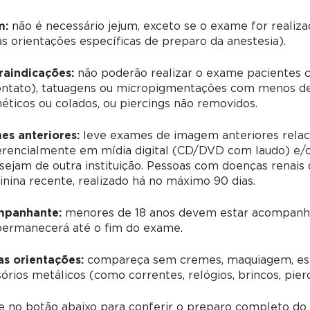
m:
não é necessário jejum, exceto se o exame for realiz
as orientações específicas de preparo da anestesia).
raindicações:
não poderão realizar o exame pacientes c
ontato), tatuagens ou micropigmentações com menos de 
ticos ou colados, ou piercings não removidos.
es anteriores:
leve exames de imagem anteriores relac
erencialmente em mídia digital (CD/DVD com laudo) e/o
 sejam de outra instituição. Pessoas com doenças rena
inina recente, realizado há no máximo 90 dias.
panhante:
menores de 18 anos devem estar acompanha
permanecerá até o fim do exame.
as orientações:
compareça sem cremes, maquiagem, esma
órios metálicos (como correntes, relógios, brincos, pierc
ue no botão abaixo para conferir o preparo completo d