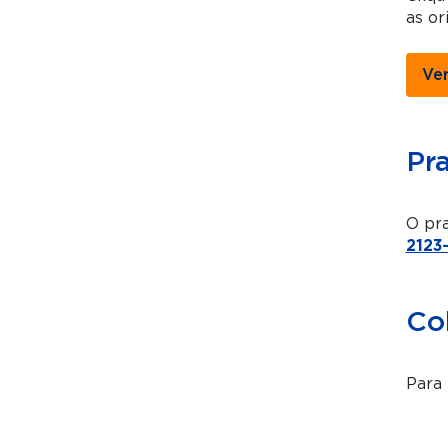
as or
Ve
Pr
O pra
2123
Co
Para 