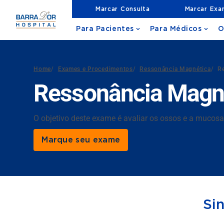
Marcar Consulta
Marcar Ex
Para Pacientes
Para Médicos
O
Home
/
Exames e Procedimentos
/
Ressonância Magnética
/
R
Ressonância Magné
O objetivo deste exame é avaliar os ossos e a mucosa 
Marque seu exame
Si