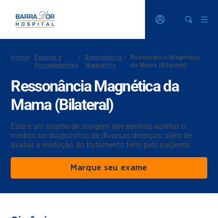
Home
/
Exames e
/
Ressonância
/
Ressonância Magnética
Procedimentos
Magnética
da Mama (Bilateral)
Ressonância Magnética da
Mama (Bilateral)
Este é um exame de imagem que permite auxiliar o
médico no diagnóstico de diversas doenças, além de
avaliar a evolução do tratamento feito pelo paciente.
Marque seu exame